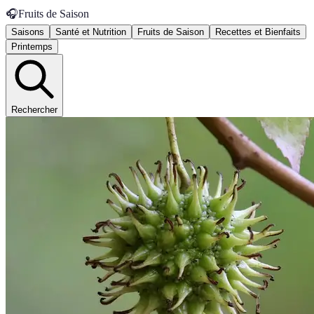
🎧
Fruits de Saison
Saisons
Santé et Nutrition
Fruits de Saison
Recettes et Bienfaits
Printemps
Rechercher