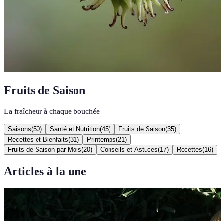
Fruits de Saison
La fraîcheur à chaque bouchée
Saisons
(
50
)
Santé et Nutrition
(
45
)
Fruits de Saison
(
35
)
Recettes et Bienfaits
(
31
)
Printemps
(
21
)
Fruits de Saison par Mois
(
20
)
Conseils et Astuces
(
17
)
Recettes
(
16
)
Articles à la une