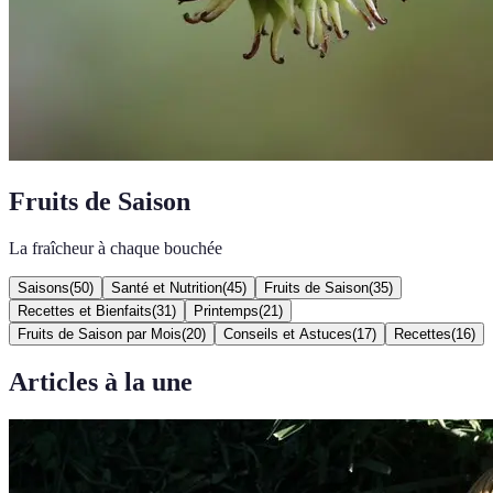
Fruits de Saison
La fraîcheur à chaque bouchée
Saisons
(
50
)
Santé et Nutrition
(
45
)
Fruits de Saison
(
35
)
Recettes et Bienfaits
(
31
)
Printemps
(
21
)
Fruits de Saison par Mois
(
20
)
Conseils et Astuces
(
17
)
Recettes
(
16
)
Articles à la une