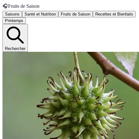
🎧
Fruits de Saison
Saisons
Santé et Nutrition
Fruits de Saison
Recettes et Bienfaits
Printemps
Rechercher