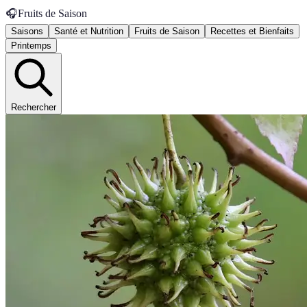
🎧
Fruits de Saison
Saisons
Santé et Nutrition
Fruits de Saison
Recettes et Bienfaits
Printemps
Rechercher