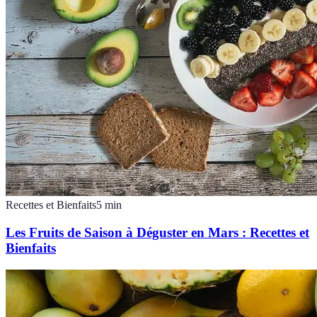
Recettes et Bienfaits
5
min
Les Fruits de Saison à Déguster en Mars : Recettes et
Bienfaits