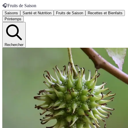
🎧
Fruits de Saison
Saisons
Santé et Nutrition
Fruits de Saison
Recettes et Bienfaits
Printemps
Rechercher