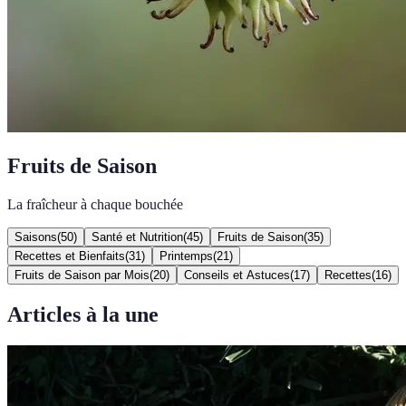
Fruits de Saison
La fraîcheur à chaque bouchée
Saisons
(
50
)
Santé et Nutrition
(
45
)
Fruits de Saison
(
35
)
Recettes et Bienfaits
(
31
)
Printemps
(
21
)
Fruits de Saison par Mois
(
20
)
Conseils et Astuces
(
17
)
Recettes
(
16
)
Articles à la une