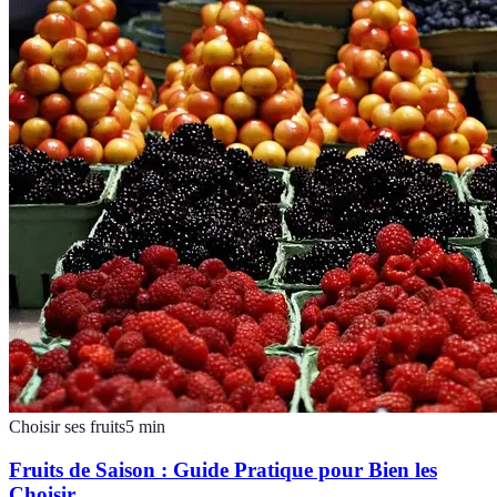
Choisir ses fruits
5
min
Fruits de Saison : Guide Pratique pour Bien les
Choisir