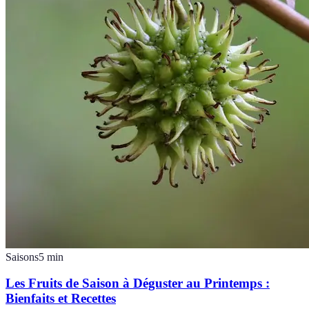
Saisons
5
min
Les Fruits de Saison à Déguster au Printemps :
Bienfaits et Recettes