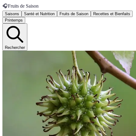
🎧
Fruits de Saison
Saisons
Santé et Nutrition
Fruits de Saison
Recettes et Bienfaits
Printemps
Rechercher