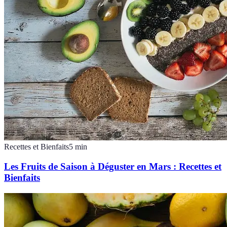
Recettes et Bienfaits
5
min
Les Fruits de Saison à Déguster en Mars : Recettes et
Bienfaits