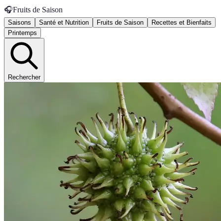
🎧
Fruits de Saison
Saisons
Santé et Nutrition
Fruits de Saison
Recettes et Bienfaits
Printemps
Rechercher