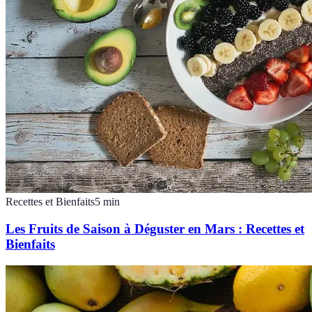
Recettes et Bienfaits
5
min
Les Fruits de Saison à Déguster en Mars : Recettes et
Bienfaits