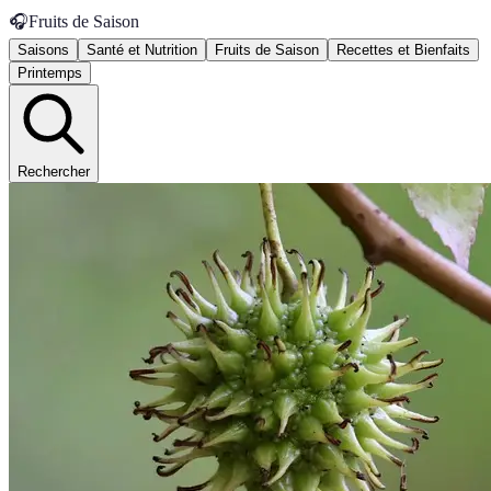
🎧
Fruits de Saison
Saisons
Santé et Nutrition
Fruits de Saison
Recettes et Bienfaits
Printemps
Rechercher