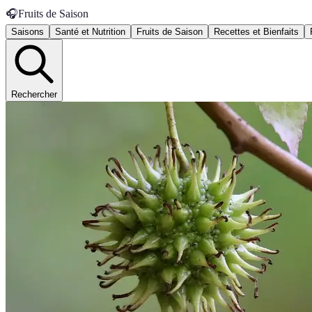
🎧
Fruits de Saison
Saisons
Santé et Nutrition
Fruits de Saison
Recettes et Bienfaits
Rechercher