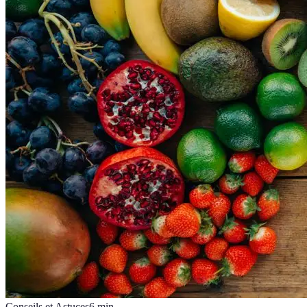
Conseils et Astuces
6
min