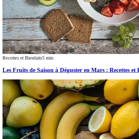
Recettes et Bienfaits
5
min
Les Fruits de Saison à Déguster en Mars : Recettes et 