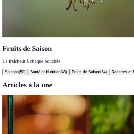
Fruits de Saison
La fraîcheur à chaque bouchée
Saisons
(
50
)
Santé et Nutrition
(
45
)
Fruits de Saison
(
34
)
Recettes et 
Articles à la une