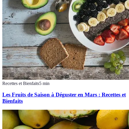
Recettes et Bienfaits
5
min
Les Fruits de Saison à Déguster en Mars : Recettes et
Bienfaits