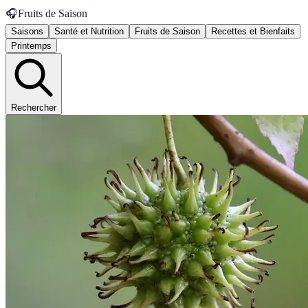
🎧
Fruits de Saison
Saisons
Santé et Nutrition
Fruits de Saison
Recettes et Bienfaits
Printemps
Rechercher