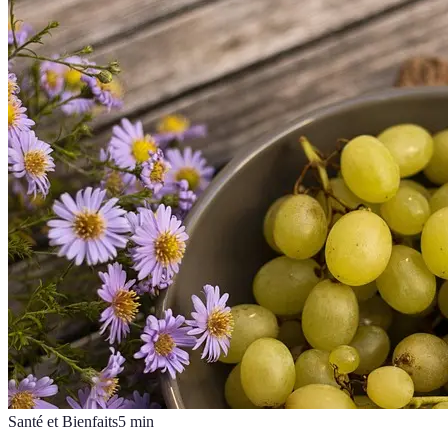
Santé et Bienfaits
5
min