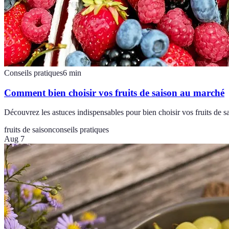
Conseils pratiques
6
min
Comment bien choisir vos fruits de saison au marché
Découvrez les astuces indispensables pour bien choisir vos fruits de s
fruits de saison
conseils pratiques
Aug 7