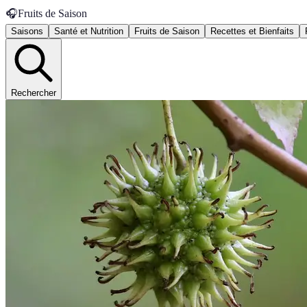
🎧
Fruits de Saison
Saisons
Santé et Nutrition
Fruits de Saison
Recettes et Bienfaits
Rechercher