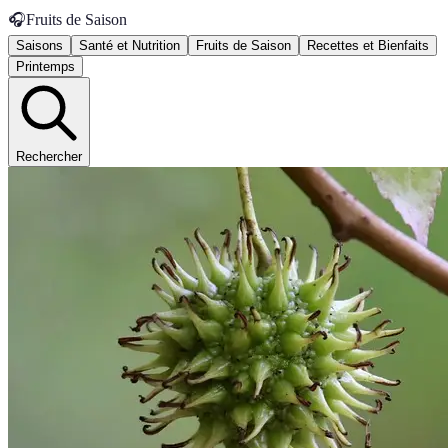
🎧
Fruits de Saison
Saisons
Santé et Nutrition
Fruits de Saison
Recettes et Bienfaits
Printemps
Rechercher