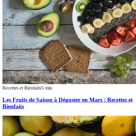
Recettes et Bienfaits
5
min
Les Fruits de Saison à Déguster en Mars : Recettes et
Bienfaits