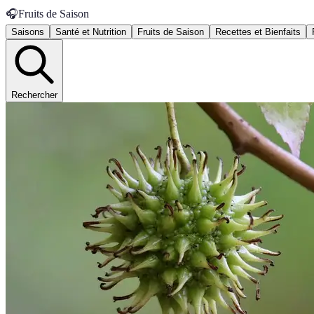
🎧
Fruits de Saison
Saisons
Santé et Nutrition
Fruits de Saison
Recettes et Bienfaits
Rechercher