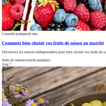
Conseils pratiques
6
min
Comment bien choisir vos fruits de saison au marché
Découvrez les astuces indispensables pour bien choisir vos fruits de s
fruits de saison
conseils pratiques
Aug 7