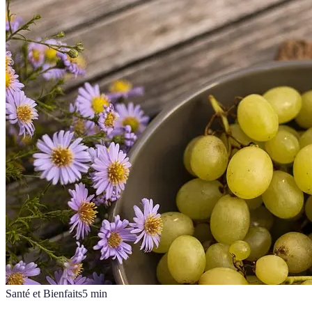
Santé et Bienfaits
5
min