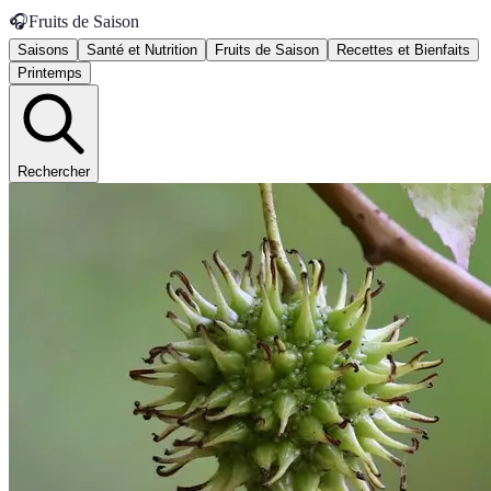
🎧
Fruits de Saison
Saisons
Santé et Nutrition
Fruits de Saison
Recettes et Bienfaits
Printemps
Rechercher