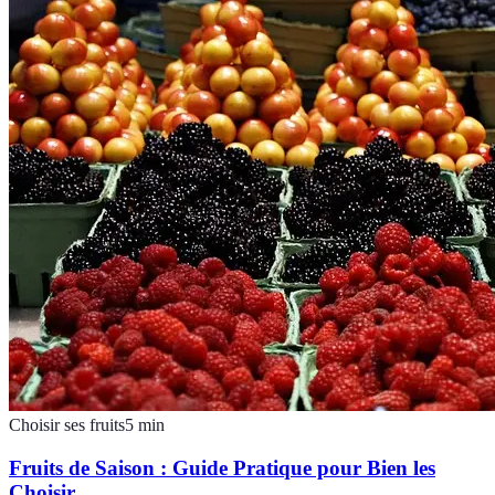
Choisir ses fruits
5
min
Fruits de Saison : Guide Pratique pour Bien les
Choisir