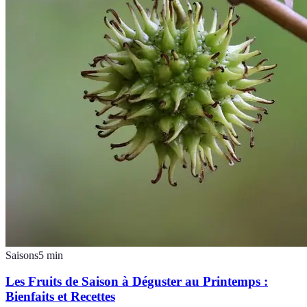
Saisons
5
min
Les Fruits de Saison à Déguster au Printemps :
Bienfaits et Recettes