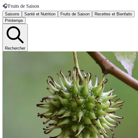
🎧
Fruits de Saison
Saisons
Santé et Nutrition
Fruits de Saison
Recettes et Bienfaits
Printemps
Rechercher