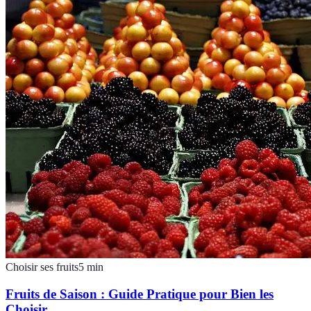
Choisir ses fruits
5
min
Fruits de Saison : Guide Pratique pour Bien les
Choisir