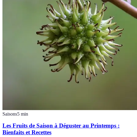
Saisons
5
min
Les Fruits de Saison à Déguster au Printemps :
Bienfaits et Recettes