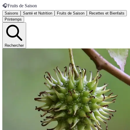
🎧
Fruits de Saison
Saisons
Santé et Nutrition
Fruits de Saison
Recettes et Bienfaits
Printemps
Rechercher