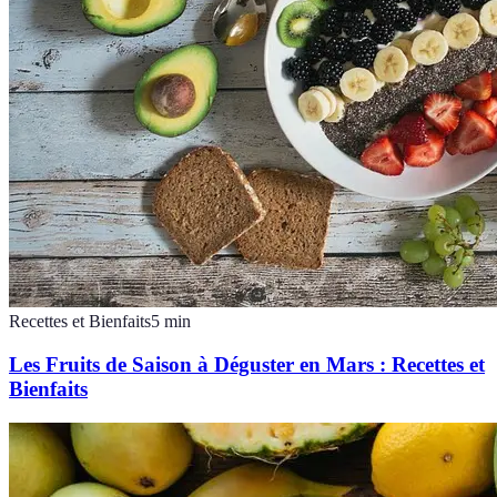
Recettes et Bienfaits
5
min
Les Fruits de Saison à Déguster en Mars : Recettes et
Bienfaits