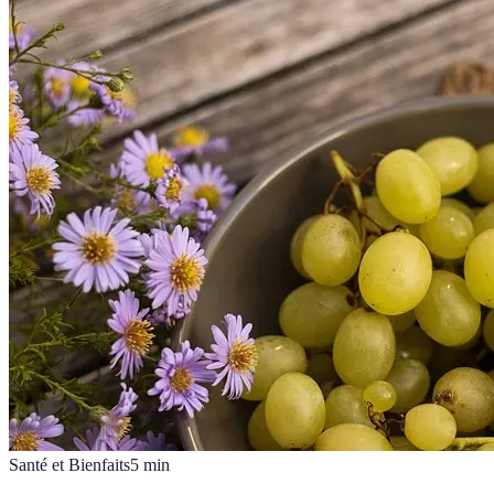
Santé et Bienfaits
5
min