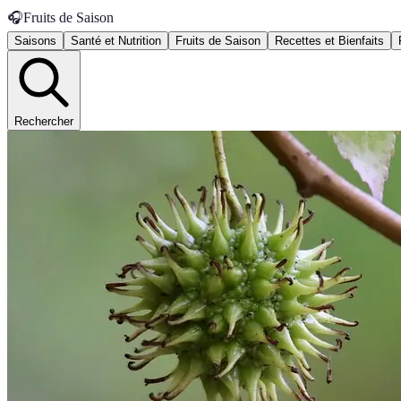
🎧
Fruits de Saison
Saisons
Santé et Nutrition
Fruits de Saison
Recettes et Bienfaits
Rechercher