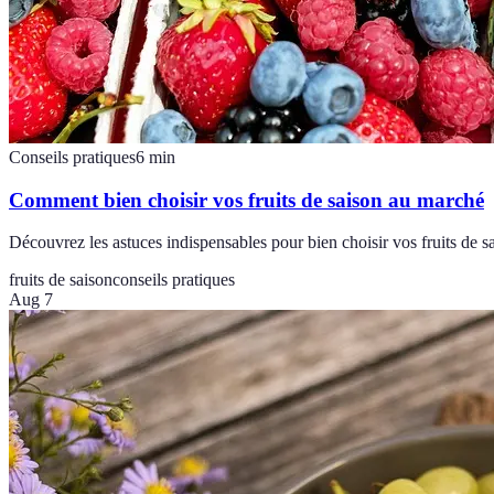
Conseils pratiques
6
min
Comment bien choisir vos fruits de saison au marché
Découvrez les astuces indispensables pour bien choisir vos fruits de s
fruits de saison
conseils pratiques
Aug 7