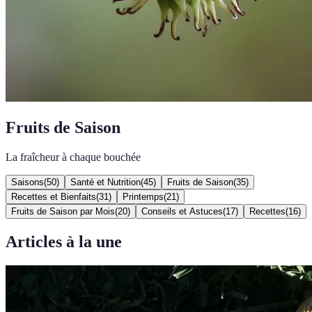
Fruits de Saison
La fraîcheur à chaque bouchée
Saisons
(
50
)
Santé et Nutrition
(
45
)
Fruits de Saison
(
35
)
Recettes et Bienfaits
(
31
)
Printemps
(
21
)
Fruits de Saison par Mois
(
20
)
Conseils et Astuces
(
17
)
Recettes
(
16
)
Articles à la une