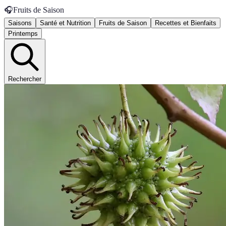
🎧
Fruits de Saison
Saisons
Santé et Nutrition
Fruits de Saison
Recettes et Bienfaits
Printemps
Rechercher