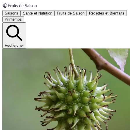
🎧
Fruits de Saison
Saisons
Santé et Nutrition
Fruits de Saison
Recettes et Bienfaits
Printemps
Rechercher