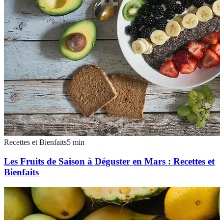
Recettes et Bienfaits
5
min
Les Fruits de Saison à Déguster en Mars : Recettes et
Bienfaits