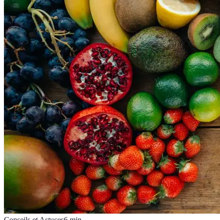
Conseils et Astuces
6
min