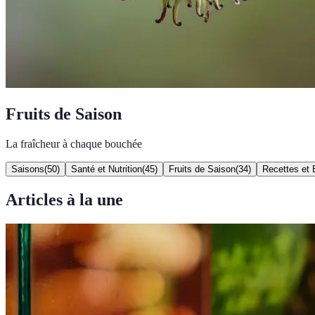
Fruits de Saison
La fraîcheur à chaque bouchée
Saisons
(
50
)
Santé et Nutrition
(
45
)
Fruits de Saison
(
34
)
Recettes et 
Articles à la une