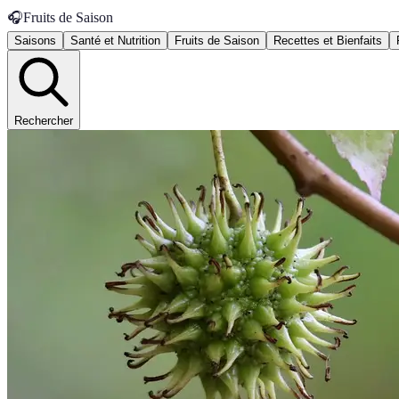
🎧
Fruits de Saison
Saisons
Santé et Nutrition
Fruits de Saison
Recettes et Bienfaits
Rechercher