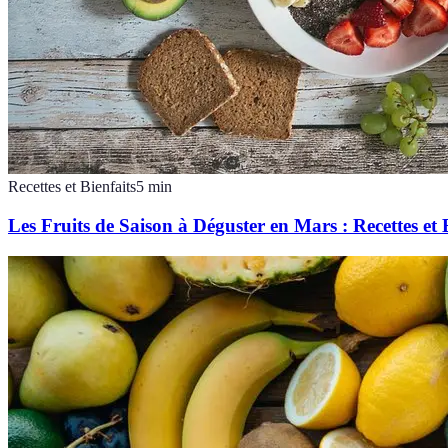
Recettes et Bienfaits
5
min
Les Fruits de Saison à Déguster en Mars : Recettes et 