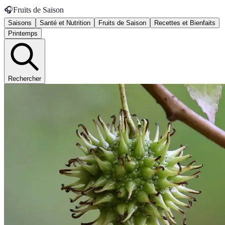
🎧
Fruits de Saison
Saisons
Santé et Nutrition
Fruits de Saison
Recettes et Bienfaits
Printemps
Rechercher