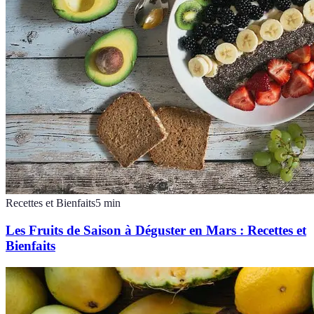
Recettes et Bienfaits
5
min
Les Fruits de Saison à Déguster en Mars : Recettes et
Bienfaits