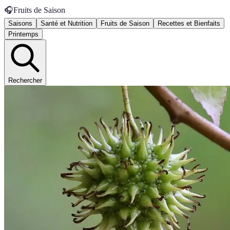
🎧
Fruits de Saison
Saisons
Santé et Nutrition
Fruits de Saison
Recettes et Bienfaits
Printemps
Rechercher