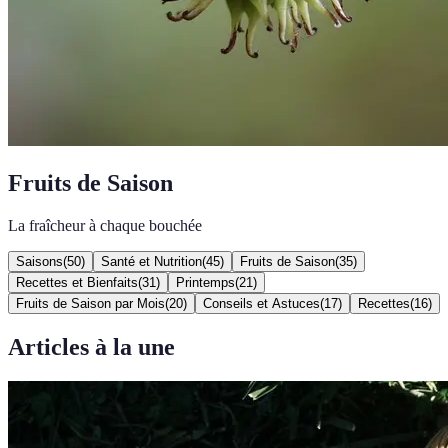
Fruits de Saison
La fraîcheur à chaque bouchée
Saisons
(
50
)
Santé et Nutrition
(
45
)
Fruits de Saison
(
35
)
Recettes et Bienfaits
(
31
)
Printemps
(
21
)
Fruits de Saison par Mois
(
20
)
Conseils et Astuces
(
17
)
Recettes
(
16
)
Articles à la une