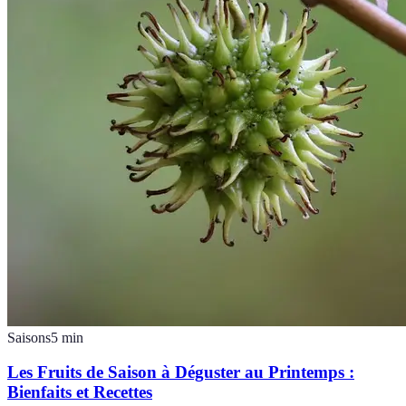
Saisons
5
min
Les Fruits de Saison à Déguster au Printemps :
Bienfaits et Recettes