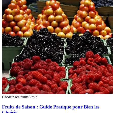
Choisir ses fruits
5
min
Fruits de Saison : Guide Pratique pour Bien les
Choisir