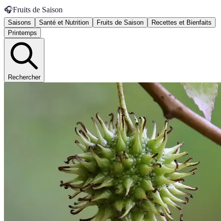
🎧
Fruits de Saison
Saisons
Santé et Nutrition
Fruits de Saison
Recettes et Bienfaits
Printemps
Rechercher