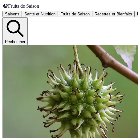
🎧
Fruits de Saison
Saisons
Santé et Nutrition
Fruits de Saison
Recettes et Bienfaits
Rechercher