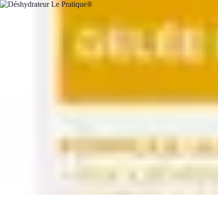
Fruits de Saison
Printemps
Saisons
Alimentation saine
Articles Mensuels
Choix et Conse
Fruits de Saison