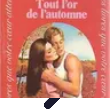
Fruits de Saison
Printemps
Saisons
Alimentation saine
Articles Mensuels
Choix et
Conservation
Fruits de Saison