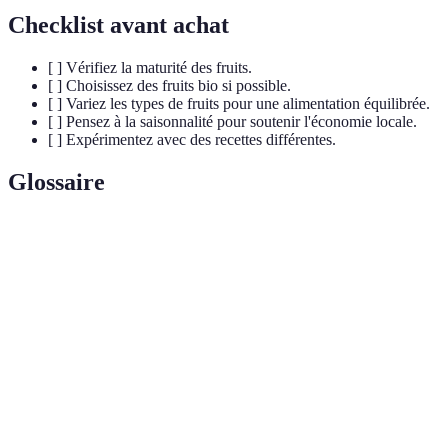
Checklist avant achat
[ ] Vérifiez la maturité des fruits.
[ ] Choisissez des fruits bio si possible.
[ ] Variez les types de fruits pour une alimentation équilibrée.
[ ] Pensez à la saisonnalité pour soutenir l'économie locale.
[ ] Expérimentez avec des recettes différentes.
Glossaire
Terme
Définition
Fruit de
Un fruit dont la récolte se fait pendant une
saison
période spécifique de l'année.
Composés qui protègent les cellules contre le
Antioxydants
stress oxydatif.
Fibres
Nutriments importants pour une bonne digestion
alimentaires
et une santé intestinale.