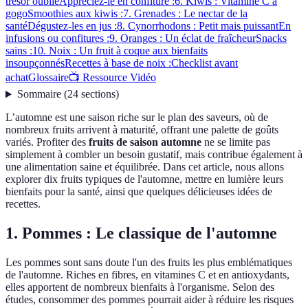
trésor oublié
Appréciez-le en confiture :
6. Kiwis : Vitamine C à
gogo
Smoothies aux kiwis :
7. Grenades : Le nectar de la
santé
Dégustez-les en jus :
8. Cynorrhodons : Petit mais puissant
En
infusions ou confitures :
9. Oranges : Un éclat de fraîcheur
Snacks
sains :
10. Noix : Un fruit à coque aux bienfaits
insoupçonnés
Recettes à base de noix :
Checklist avant
achat
Glossaire
📺 Ressource Vidéo
Sommaire
(
24
sections
)
L’automne est une saison riche sur le plan des saveurs, où de
nombreux fruits arrivent à maturité, offrant une palette de goûts
variés. Profiter des
fruits de saison automne
ne se limite pas
simplement à combler un besoin gustatif, mais contribue également à
une alimentation saine et équilibrée. Dans cet article, nous allons
explorer dix fruits typiques de l'automne, mettre en lumière leurs
bienfaits pour la santé, ainsi que quelques délicieuses idées de
recettes.
1. Pommes : Le classique de l'automne
Les pommes sont sans doute l'un des fruits les plus emblématiques
de l'automne. Riches en fibres, en vitamines C et en antioxydants,
elles apportent de nombreux bienfaits à l'organisme. Selon des
études, consommer des pommes pourrait aider à réduire les risques