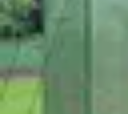
Fruits de Saison
Printemps
Saisons
Alimentation saine
Articles Mensuels
Choix et Conse
Fruits de Saison