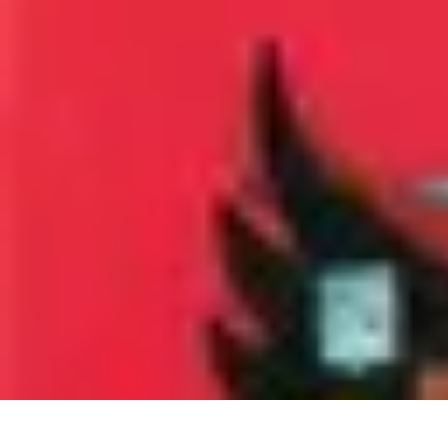
Fruits de Saison
Printemps
Saisons
Alimentation saine
Articles Mensuels
Choix et Conse
Fruits de Saison