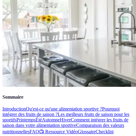
Sommaire
Introduction
Qu'est-ce qu'une alimentation sportive ?
Pourquoi
intégrer des fruits de saison ?
Les meilleurs fruits de saison pour les
sportifs
Printemps
Été
Automne
Hiver
Comment intégrer les fruits de
saison dans votre alimentation sportive
Comparaison des valeurs
nutritionnelles
FAQ
📺 Ressource Vidéo
Glossaire
Checklist