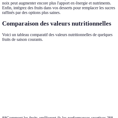
noix peut augmenter encore plus l'apport en énergie et nutriments.
Enfin, intégrez des fruits dans vos desserts pour remplacer les sucres
raffinés par des options plus saines.
Comparaison des valeurs nutritionnelles
Voici un tableau comparatif des valeurs nutritionnelles de quelques
fruits de saison courants.
Fruit
Calories (kcal/100g)
Vitamine C (mg/100g)
Fib
Fraise
29
58.8
2.0
Pastèque
30
8.1
0.4
Pomme
52
4.6
2.4
Orange
47
53.2
2.4
**Comment les fruits améliorent-ils les performances sportives ?**