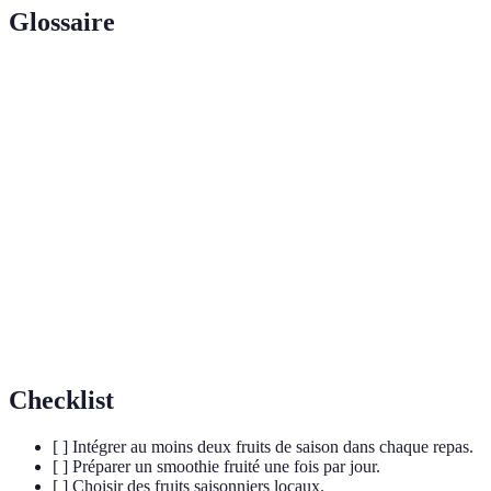
Glossaire
Terme
Définition
Substances qui protègent les cellules du corps
Antioxydants
contre les dommages des radicaux libres.
Nutriments essentiels fournissant de l'énergie,
Glucides
particulièrement importants pour les sportifs.
Vitamines et minéraux nécessaires en petites
Micronutriments
quantités pour un bon fonctionnement de
l'organisme.
Checklist
[ ] Intégrer au moins deux fruits de saison dans chaque repas.
[ ] Préparer un smoothie fruité une fois par jour.
[ ] Choisir des fruits saisonniers locaux.