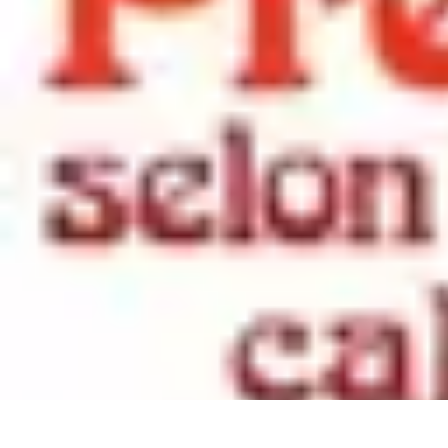
Fruits de Saison
Printemps
Saisons
Alimentation saine
Articles Mensuels
Choix et Conse
Fruits de Saison