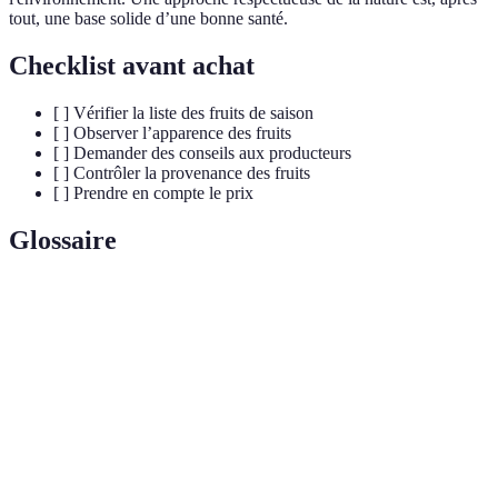
tout, une base solide d’une bonne santé.
Checklist avant achat
[ ] Vérifier la liste des fruits de saison
[ ] Observer l’apparence des fruits
[ ] Demander des conseils aux producteurs
[ ] Contrôler la provenance des fruits
[ ] Prendre en compte le prix
Glossaire
Terme
Définition
Fruits de
Fruits récoltés à leur pleine maturité durant une
saison
période spécifique de l'année.
Circuit
Mode de distribution qui favorise la vente directe
court
entre producteurs et consommateurs.