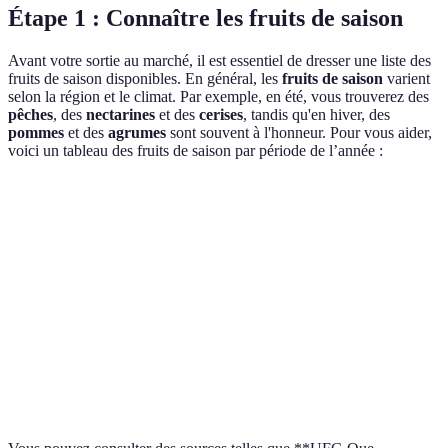
Étape 1 : Connaître les fruits de saison
Avant votre sortie au marché, il est essentiel de dresser une liste des
fruits de saison disponibles. En général, les
fruits de saison
varient
selon la région et le climat. Par exemple, en été, vous trouverez des
pêches
, des
nectarines
et des
cerises
, tandis qu'en hiver, des
pommes
et des
agrumes
sont souvent à l'honneur. Pour vous aider,
voici un tableau des fruits de saison par période de l’année :
Mois
Fruits
Janvier
Pommes, poires, oranges
Avril
Fraises, cerises, rhubarbe
Juillet
Pêches, abricots, framboises
Octobre
Raisins, pommes, coings