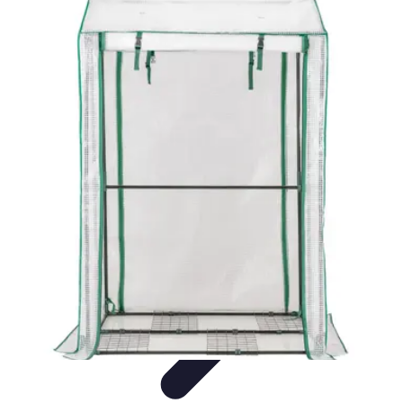
Fruits de Saison
Printemps
Saisons
Alimentation saine
Articles Mensuels
Choix et
Conservation
Fruits de Saison