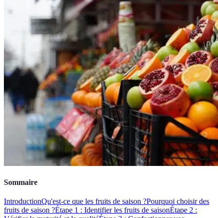
Sommaire
Introduction
Qu'est-ce que les fruits de saison ?
Pourquoi choisir des
fruits de saison ?
Étape 1 : Identifier les fruits de saison
Étape 2 :