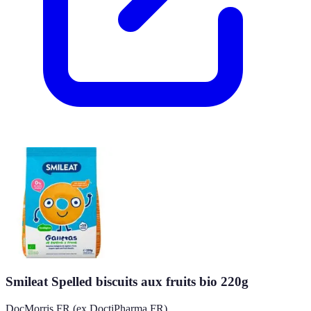
Smileat Spelled biscuits aux fruits bio 220g
DocMorris FR (ex DoctiPharma FR)