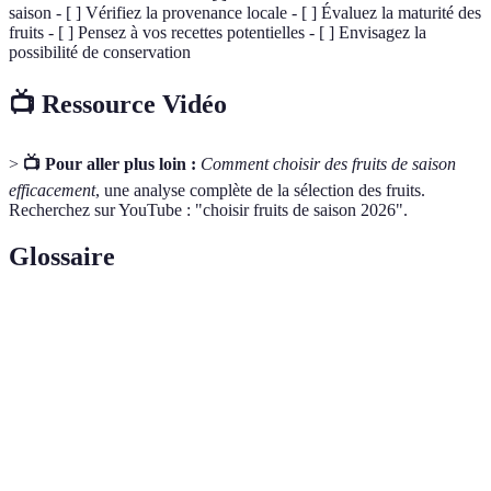
saison - [ ] Vérifiez la provenance locale - [ ] Évaluez la maturité des
fruits - [ ] Pensez à vos recettes potentielles - [ ] Envisagez la
possibilité de conservation
📺 Ressource Vidéo
>
📺 Pour aller plus loin :
Comment choisir des fruits de saison
efficacement
, une analyse complète de la sélection des fruits.
Recherchez sur YouTube : "choisir fruits de saison 2026".
Glossaire
Terme
Définition
Période de l'année durant laquelle certains fruits
Saison
sont à leur apogée de saveur et de qualité.
Mode de distribution des produits alimentaire qui
Circuit
réduit le nombre d'intermédiaires pour favoriser
court