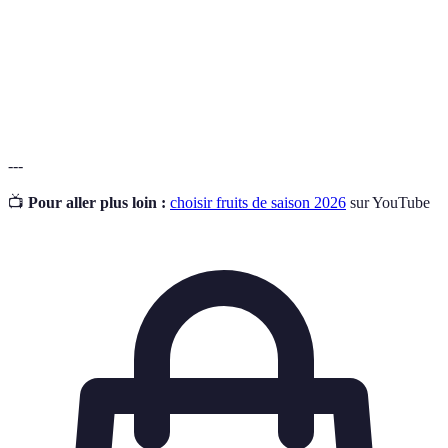
l'économie locale.
Système de culture qui préserve l'environnement
Agriculture
tout en garantissant la viabilité de la production
durable
alimentaire.
---
📺
Pour aller plus loin :
choisir fruits de saison 2026
sur YouTube