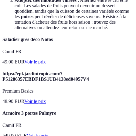
Adoptez des habitudes variées
: Alternez entre le cru et le
cuit. Les salades de fruits peuvent devenir un dessert
quotidien, tandis que la cuisson de certaines variétés comme
les
poires
peut révéler de délicieuses saveurs. Résistez à la
tentation d'acheter des fruits hors saison ; trouvez des
alternatives ou attendez leur retour sur le marché.
Saladier grès déco Notos
Camif FR
49.00
EUR
Voir le prix
https://ept.jardintropic.com/?
P51286357EBDF1BS1UB4138ed04957V4
Premium Basics
48.90
EUR
Voir le prix
Armoire 3 portes Palmyre
Camif FR
549.00
EUR
Voir le prix