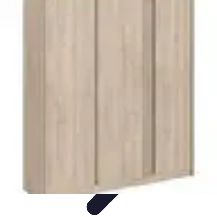
Fruits de Saison
Printemps
Saisons
Alimentation saine
Articles Mensuels
Choix et
Conservation
Fruits de Saison