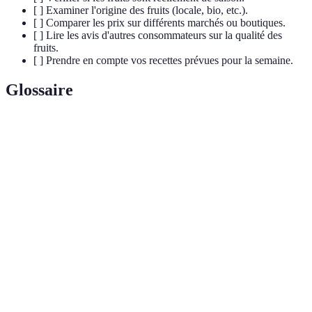
[ ] Examiner l'origine des fruits (locale, bio, etc.).
[ ] Comparer les prix sur différents marchés ou boutiques.
[ ] Lire les avis d'autres consommateurs sur la qualité des
fruits.
[ ] Prendre en compte vos recettes prévues pour la semaine.
Glossaire
Terme
Définition
Fruits de
Fruits mûrs et naturellement cultivés dans une
saison
période précise de l'année.
Méthode de consommation qui se concentre sur
Alimentation
l'impact environnemental et économique des
durable
choix alimentaires.
Consommation
Préférence pour des produits qui sont cultivés
locale
ou produits à proximité géographique.