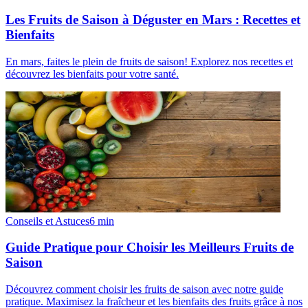
Les Fruits de Saison à Déguster en Mars : Recettes et
Bienfaits
En mars, faites le plein de fruits de saison! Explorez nos recettes et
découvrez les bienfaits pour votre santé.
Conseils et Astuces
6
min
Guide Pratique pour Choisir les Meilleurs Fruits de
Saison
Découvrez comment choisir les fruits de saison avec notre guide
pratique. Maximisez la fraîcheur et les bienfaits des fruits grâce à nos