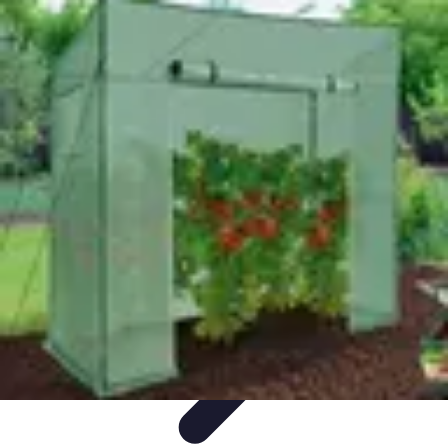
Fruits de Saison
Printemps
Saisons
Alimentation saine
Articles Mensuels
Choix et
Conservation
Fruits de Saison