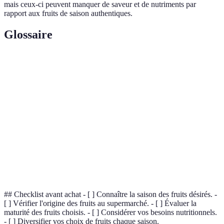
mais ceux-ci peuvent manquer de saveur et de nutriments par
rapport aux fruits de saison authentiques.
Glossaire
Terme
Définition
Agriculture
Méthode de culture qui respecte les cycles naturels
biologique
et évite les pesticides chimiques.
Fruits
Fruits cultivés dans la région, souvent plus frais et
locaux
écologiques.
Saison de
Période durant laquelle un fruit est à maturité et
récolte
prêt à être récolté.
## Checklist avant achat - [ ] Connaître la saison des fruits désirés. -
[ ] Vérifier l'origine des fruits au supermarché. - [ ] Évaluer la
maturité des fruits choisis. - [ ] Considérer vos besoins nutritionnels.
- [ ] Diversifier vos choix de fruits chaque saison.