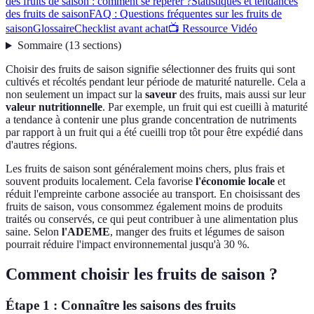
des fruits de saison : comment se repérer ?
Statistiques et tendances
des fruits de saison
FAQ : Questions fréquentes sur les fruits de
saison
Glossaire
Checklist avant achat
📺 Ressource Vidéo
Sommaire
(
13
sections
)
Choisir des fruits de saison signifie sélectionner des fruits qui sont
cultivés et récoltés pendant leur période de maturité naturelle. Cela a
non seulement un impact sur la
saveur
des fruits, mais aussi sur leur
valeur nutritionnelle
. Par exemple, un fruit qui est cueilli à maturité
a tendance à contenir une plus grande concentration de nutriments
par rapport à un fruit qui a été cueilli trop tôt pour être expédié dans
d'autres régions.
Les fruits de saison sont généralement moins chers, plus frais et
souvent produits localement. Cela favorise
l'économie locale
et
réduit l'empreinte carbone associée au transport. En choisissant des
fruits de saison, vous consommez également moins de produits
traités ou conservés, ce qui peut contribuer à une alimentation plus
saine. Selon
l'ADEME
, manger des fruits et légumes de saison
pourrait réduire l'impact environnemental jusqu'à 30 %.
Comment choisir les fruits de saison ?
Étape 1 : Connaître les saisons des fruits