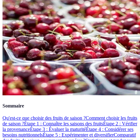
Sommaire
Qu'est-ce que choisir des fruits de saison ?
Comment choisir les fruits
de saison ?
Étape 1 : Connaître les saisons des fruits
Étape 2 : Vérifier
la provenance
Étape 3 : Évaluer la maturité
Étape 4 : Considérer ses
besoins nutritionnels
Étape 5 : Expérimenter et diversifier
Comparatif