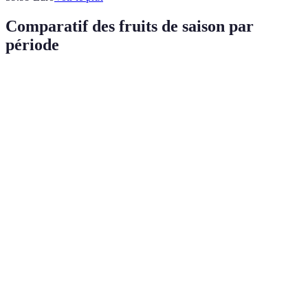
Comparatif des fruits de saison par
période
Mois
Fruits à privilégier
Meilleures variétés
Remarqu
Idéal pou
Oranges Valencia,
Janvier
Agrumes, pommes
les
Granny Smith
vitamines
Début de 
Mai
Fraises, cerises
Gariguette, Burlat
saison
estivale
Épicurien
Juillet
Pêches, nectarines
Cagette, Planchon
et sucrée
Parfait p
Octobre
Raisins, poires
Muscat, Williams
les