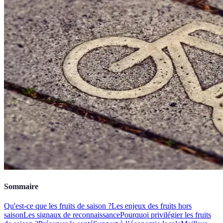
Sommaire
Qu'est-ce que les fruits de saison ?
Les enjeux des fruits hors
saison
Les signaux de reconnaissance
Pourquoi privilégier les fruits