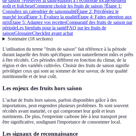
de saison ?
Préserver la santé
Support à l’économie locale
Meilleur
goût et fraîcheur
Comment choisir les fruits de saison ?
Étape 1:
Consultez un calendrier de saisonnalité
Étape 2: Privilégiez le
marché local
Étape 3: Évaluez la qualité
Étape 4: Faites attention aux
prix
Étape 5: Adaptez vos recettes
Comparatif des fruits de saison par
période
Les bienfaits pour la santé
FAQ sur les fruits de
saison
Glossaire
Checklist avant achat
Sommaire
(
18
sections
)
L'utilisation du terme "fruits de saison" fait référence à la période
durant laquelle des fruits spécifiques sont naturellement mûrs et prêts
à être récoltés. Ces périodes diffèrent en fonction du climat, de la
région et des variétés cultivées. Choisir des fruits de saison signifie
privilégier ceux qui sont au sommet de leur saveur, de leur qualité
nutritionnelle et de leur coût.
Les enjeux des fruits hors saison
L’achat de fruits hors saison, parfois disponibles grâce à des
importations, peut engendrer plusieurs problèmes. Ils sont souvent
récoltés avant maturité, ce qui compromet leur goût et leurs
nutriments. De plus, l'empreinte carbone liée à leur transport peut
être significative, soulignant l'importance de consommer local.
Les signaux de reconnaissance