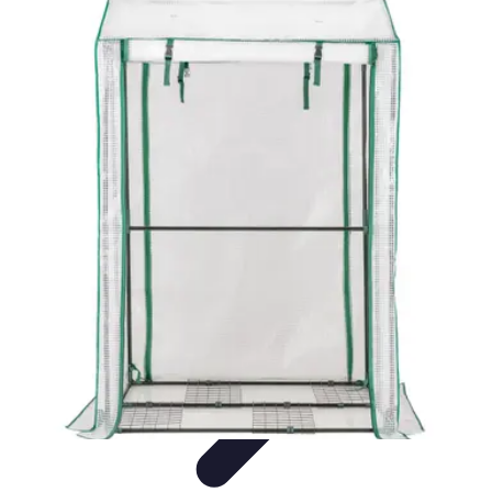
Fruits de Saison
Printemps
Saisons
Alimentation saine
Articles Mensuels
Choix et
Conservation
Fruits de Saison