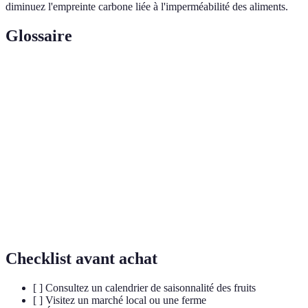
diminuez l'empreinte carbone liée à l'imperméabilité des aliments.
Glossaire
Terme
Définition
Période durant laquelle un fruit est mûr et prêt à la
Saison
récolte.
Produits cultivés à proximité de votre lieu de
Local
résidence.
Science qui étudie les nutriments et leur impact sur la
Nutrition
santé.
Checklist avant achat
[ ] Consultez un calendrier de saisonnalité des fruits
[ ] Visitez un marché local ou une ferme