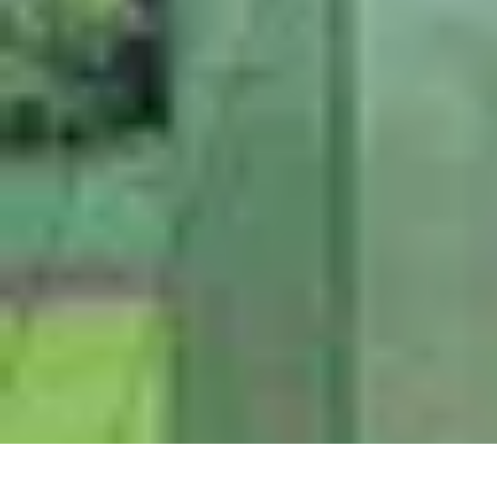
Fruits de Saison
Printemps
Saisons
Alimentation saine
Articles Mensuels
Choix et Conse
Fruits de Saison