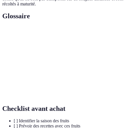
récoltés à maturité.
Glossaire
Terme
Définition
Période de l'année où un produit est naturellement
Saison
récolté.
Agriculture sans usage de pesticides chimiques ou
Bio
d'engrais synthétiques.
Perte de nourriture qui pourrait être utilisée ou
Gaspillage
consommée.
Checklist avant achat
[ ] Identifier la saison des fruits
[ ] Prévoir des recettes avec ces fruits