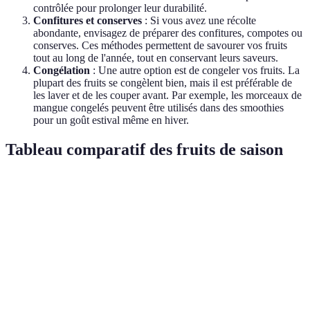
contrôlée pour prolonger leur durabilité.
Confitures et conserves
: Si vous avez une récolte
abondante, envisagez de préparer des confitures, compotes ou
conserves. Ces méthodes permettent de savourer vos fruits
tout au long de l'année, tout en conservant leurs saveurs.
Congélation
: Une autre option est de congeler vos fruits. La
plupart des fruits se congèlent bien, mais il est préférable de
les laver et de les couper avant. Par exemple, les morceaux de
mangue congelés peuvent être utilisés dans des smoothies
pour un goût estival même en hiver.
Tableau comparatif des fruits de saison
Fruit
Saison
Utilisations culinaires
Avantages 
Pêche
Été
Desserts, salades
Riche en v
Compte tenu
Pommes
Automne
Tartes, compotes
fibres
Antioxydant
Fraises
Printemps
Smoothies, salades