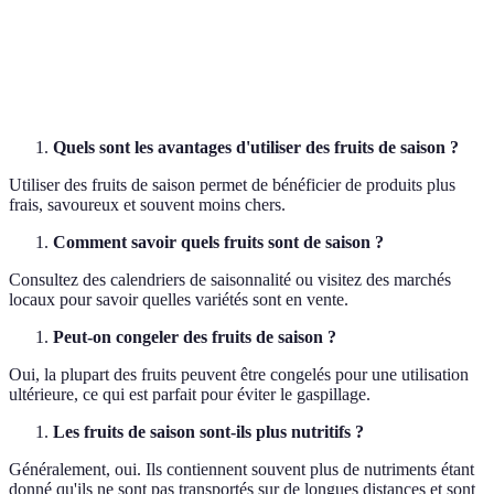
calories
Bonne sour
Clémentines
Hiver
Jus, desserts
vitamine C
Quels sont les avantages d'utiliser des fruits de saison ?
Utiliser des fruits de saison permet de bénéficier de produits plus
frais, savoureux et souvent moins chers.
Comment savoir quels fruits sont de saison ?
Consultez des calendriers de saisonnalité ou visitez des marchés
locaux pour savoir quelles variétés sont en vente.
Peut-on congeler des fruits de saison ?
Oui, la plupart des fruits peuvent être congelés pour une utilisation
ultérieure, ce qui est parfait pour éviter le gaspillage.
Les fruits de saison sont-ils plus nutritifs ?
Généralement, oui. Ils contiennent souvent plus de nutriments étant
donné qu'ils ne sont pas transportés sur de longues distances et sont