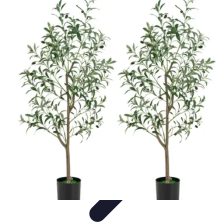
Fruits de Saison
Printemps
Saisons
Alimentation saine
Articles Mensuels
Choix et
Conservation
Fruits de Saison