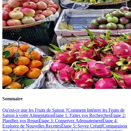
Sommaire
Qu'est-ce que les Fruits de Saison ?
Comment Intégrer les Fruits de
Saison à votre Alimentation
Étape 1: Faites vos Recherches
Étape 2:
Planifiez vos Repas
Étape 3: Conservez Adequatement
Étape 4:
Explorez de Nouvelles Recettes
Étape 5: Soyez Créatif
Comparaison