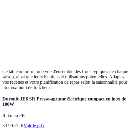
Automne
Tartes, compotes, jus.
Poire
favorisent une
digestion saine.
Fortifient le
système
Agrumes,
Jus, confitures,
Hiver
immunitaire,
Kiwi
marinades.
riches en
vitamine C.
Ce tableau fournit une vue d'ensemble des fruits typiques de chaque
saison, ainsi que leurs bienfaits et utilisations potentielles. Adaptez
vos recettes et votre planification de repas selon la saisonnalité pour
un maximum de fraîcheur !
Duronic JE6 SR Presse-agrume électrique compact en inox de
100W
Rakuten FR
33.99
EUR
Voir le prix