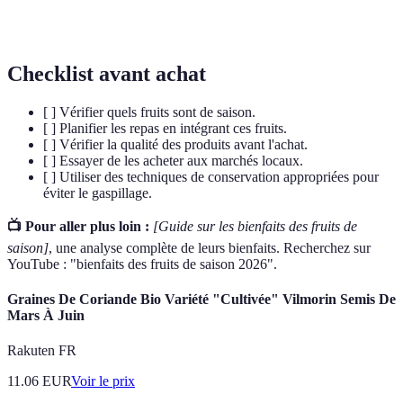
Composés qui aident à neutraliser les radicaux
Antioxydants
libres, réduisant ainsi le risque de maladies.
Checklist avant achat
[ ] Vérifier quels fruits sont de saison.
[ ] Planifier les repas en intégrant ces fruits.
[ ] Vérifier la qualité des produits avant l'achat.
[ ] Essayer de les acheter aux marchés locaux.
[ ] Utiliser des techniques de conservation appropriées pour
éviter le gaspillage.
📺 Pour aller plus loin :
[Guide sur les bienfaits des fruits de
saison]
, une analyse complète de leurs bienfaits. Recherchez sur
YouTube : "bienfaits des fruits de saison 2026".
Graines De Coriande Bio Variété "Cultivée" Vilmorin Semis De
Mars À Juin
Rakuten FR
11.06
EUR
Voir le prix