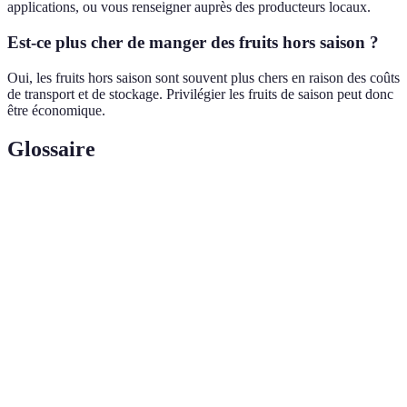
applications, ou vous renseigner auprès des producteurs locaux.
Est-ce plus cher de manger des fruits hors saison ?
Oui, les fruits hors saison sont souvent plus chers en raison des coûts
de transport et de stockage. Privilégier les fruits de saison peut donc
être économique.
Glossaire
Terme
Définition
Période de l'année caractérisée par des conditions
Saison
climatiques spécifiques pour la croissance des
plantes.
Outil pour aider à comprendre les mots liés ou
Thésaurus
synonymes, aidant à l'élargissement du
vocabulaire.