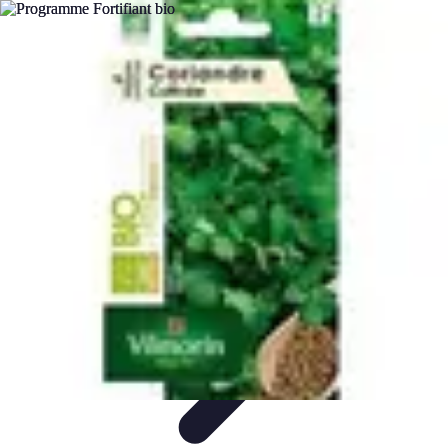
Fruits de Saison
Printemps
Saisons
Alimentation saine
Articles Mensuels
Choix et
Conservation
Fruits de Saison