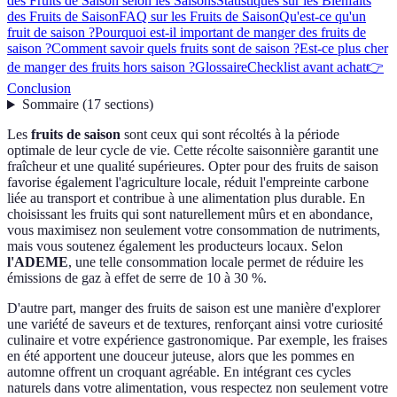
des Fruits de Saison selon les Saisons
Statistiques sur les Bienfaits
des Fruits de Saison
FAQ sur les Fruits de Saison
Qu'est-ce qu'un
fruit de saison ?
Pourquoi est-il important de manger des fruits de
saison ?
Comment savoir quels fruits sont de saison ?
Est-ce plus cher
de manger des fruits hors saison ?
Glossaire
Checklist avant achat
👉
Conclusion
Sommaire
(
17
sections
)
Les
fruits de saison
sont ceux qui sont récoltés à la période
optimale de leur cycle de vie. Cette récolte saisonnière garantit une
fraîcheur et une qualité supérieures. Opter pour des fruits de saison
favorise également l'agriculture locale, réduit l'empreinte carbone
liée au transport et contribue à une alimentation plus durable. En
choisissant les fruits qui sont naturellement mûrs et en abondance,
vous maximisez non seulement votre consommation de nutriments,
mais vous soutenez également les producteurs locaux. Selon
l'ADEME
, une telle consommation locale permet de réduire les
émissions de gaz à effet de serre de 10 à 30 %.
D'autre part, manger des fruits de saison est une manière d'explorer
une variété de saveurs et de textures, renforçant ainsi votre curiosité
culinaire et votre expérience gastronomique. Par exemple, les fraises
en été apportent une douceur juteuse, alors que les pommes en
automne offrent un croquant agréable. En intégrant ces cycles
naturels dans votre alimentation, vous respectez non seulement votre