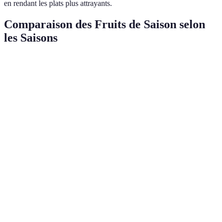
en rendant les plats plus attrayants.
Comparaison des Fruits de Saison selon
les Saisons
Saison
Fruits
Bienfaits
Utilisations Culinair
Riches en
antioxydants,
Fraises,
Salades, smoothies,
Printemps
aident à lutter
Cerises
desserts.
contre
l'inflammation.
Hydratants,
Pêches,
riches en
En-cas frais, salades,
Été
Melons
vitamines A et
sorbets.
C.
Apport en
Pommes,
fibres,