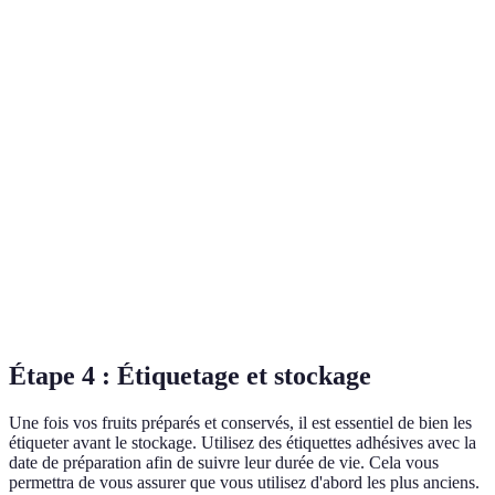
Préserve
Besoin
Congélation
la texture
d'espace au
6 à 12 mois
et saveur
congélateur
Goût
Peut contenir
sucré,
Confitures
beaucoup de
1 à 2 ans
longue
sucre
durée
Faible en
Texture
Déshydratation
calories,
chewie, moins
1 à 2 ans
léger
de vitamines
Étape 4 : Étiquetage et stockage
Une fois vos fruits préparés et conservés, il est essentiel de bien les
étiqueter avant le stockage. Utilisez des étiquettes adhésives avec la
date de préparation afin de suivre leur durée de vie. Cela vous
permettra de vous assurer que vous utilisez d'abord les plus anciens.