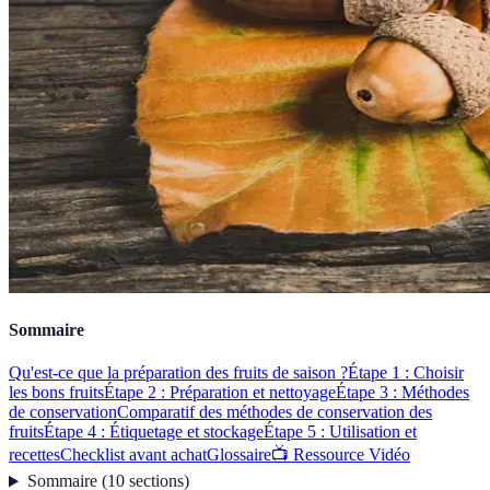
Sommaire
Qu'est-ce que la préparation des fruits de saison ?
Étape 1 : Choisir
les bons fruits
Étape 2 : Préparation et nettoyage
Étape 3 : Méthodes
de conservation
Comparatif des méthodes de conservation des
fruits
Étape 4 : Étiquetage et stockage
Étape 5 : Utilisation et
recettes
Checklist avant achat
Glossaire
📺 Ressource Vidéo
Sommaire
(
10
sections
)