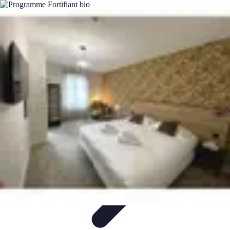
Fruits de Saison
Printemps
Saisons
Alimentation saine
Articles Mensuels
Choix et
Conservation
Fruits de Saison