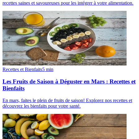
recettes saines et savoureuses pour les intégrer à votre alimentation.
Recettes et Bienfaits
5
min
Les Fruits de Saison à Déguster en Mars : Recettes et
Bienfaits
En mars, faites le plein de fruits de saison! Explorez nos recettes et
découvrez les bienfaits pour votre santé.