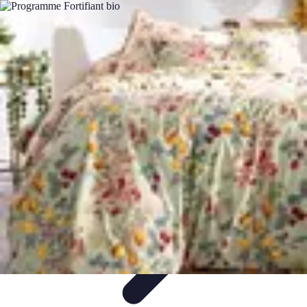
Fruits de Saison
Printemps
Saisons
Alimentation saine
Articles Mensuels
Choix et
Conservation
Fruits de Saison