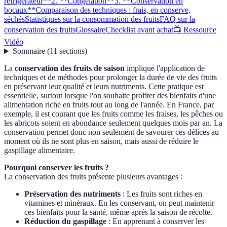
réfrigérateur**
2. **Congélation**
3. **Conservation en
bocaux**
Comparaison des techniques : frais, en conserve,
séchés
Statistiques sur la consommation des fruits
FAQ sur la
conservation des fruits
Glossaire
Checklist avant achat
📺 Ressource
Vidéo
Sommaire
(
11
sections
)
La
conservation des fruits de saison
implique l'application de
techniques et de méthodes pour prolonger la durée de vie des fruits
en préservant leur qualité et leurs nutriments. Cette pratique est
essentielle, surtout lorsque l'on souhaite profiter des bienfaits d'une
alimentation riche en fruits tout au long de l'année. En France, par
exemple, il est courant que les fruits comme les fraises, les pêches ou
les abricots soient en abondance seulement quelques mois par an. La
conservation permet donc non seulement de savourer ces délices au
moment où ils ne sont plus en saison, mais aussi de réduire le
gaspillage alimentaire.
Pourquoi conserver les fruits ?
La conservation des fruits présente plusieurs avantages :
Préservation des nutriments
: Les fruits sont riches en
vitamines et minéraux. En les conservant, on peut maintenir
ces bienfaits pour la santé, même après la saison de récolte.
Réduction du gaspillage
: En apprenant à conserver les