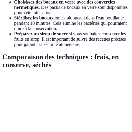
Choisissez des bocaux en verre avec des couvercles
hermétiques.
Des packs de bocaux en verre sont disponibles
pour cette utilisation.
Stérilisez les bocaux
en les plongeant dans l'eau bouillante
pendant 10 minutes. Cela élimine les bactéries qui pourraient
nuire à la conservation.
Préparez un sirop de sucre
si vous souhaitez conserver les
fruits en sirop. Il est important de suivre des recettes précises
pour garantir la sécurité alimentaire.
Comparaison des techniques : frais, en
conserve, séchés
Technique
Avantages
Inconvénients
Durée de conserv
Goût optimal,
Conserve peu
Quelques jours à 
Frais
riche en
longtemps
semaines
nutriments
Goût moins
Longue
En
frais, peut
durée,
Plusieurs mois à 1