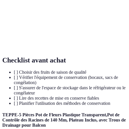
Blanchiment
enzymes avant congélation.
Processus d'élimination de l'eau des aliments
Déshydratation
pour prolonger leur conservation.
Mise en
Conservation d'aliments dans des bocaux
conserve
hermétiques pour une utilisation prolongée.
Checklist avant achat
[ ] Choisir des fruits de saison de qualité
[ ] Vérifier l'équipement de conservation (bocaux, sacs de
congélation)
[ ] S'assurer de l'espace de stockage dans le réfrigérateur ou le
congélateur
[ ] Lire des recettes de mise en conserve fiables
[ ] Planifier l'utilisation des méthodes de conservation
TEPPE-5 Pièces Pot de Fleurs Plastique Transparent,Pot de
Contrôle des Racines de 140 Mm, Plateau Inclus, avec Trous de
Drainage pour Balcon