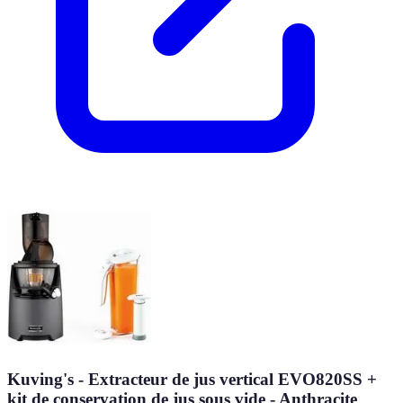
Kuving's - Extracteur de jus vertical EVO820SS +
kit de conservation de jus sous vide - Anthracite