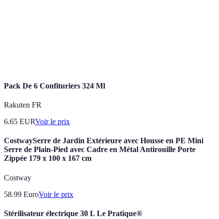
conserve
contenir des
pratique
additifs
Concentration
Peut être dur,
Séchés
des saveurs,
moins de
1 an et plus
léger
vitamines
Pack De 6 Confituriers 324 Ml
Rakuten FR
6.65
EUR
Voir le prix
CostwaySerre de Jardin Extérieure avec Housse en PE Mini
Serre de Plain-Pied avec Cadre en Métal Antirouille Porte
Zippée 179 x 100 x 167 cm
Costway
58.99
Euro
Voir le prix
Stérilisateur électrique 30 L Le Pratique®