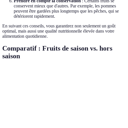
Prendre en compte la conservation
: Certains fruits se
conservent mieux que d'autres. Par exemple, les pommes
peuvent être gardées plus longtemps que les pêches, qui se
détériorent rapidement.
En suivant ces conseils, vous garantirez non seulement un goût
optimal, mais aussi une qualité nutritionnelle élevée dans votre
alimentation quotidienne.
Comparatif : Fruits de saison vs. hors
saison
Critère
Fruits de saison
Fruits hors saison
Ver
Priv
Goût
Intense et sucré
Souvent fade
les 
de s
Les 
Plus riches en
Nutriments
Moins nutritifs
de s
vitamines
dom