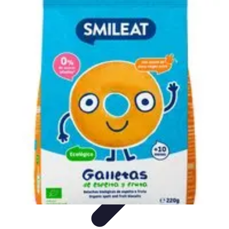
Fruits de Saison
Printemps
Saisons
Alimentation saine
Articles Mensuels
Choix et
Conservation
Fruits de Saison