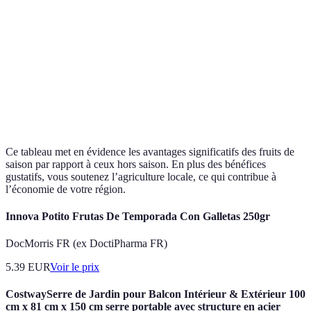
Opt
Moins chers, en
Plus chers à cause
Prix
la
quantité
du transport
sais
Faible,
Fav
Impact
Élevé, transport
production
les 
environnemental
long
locale
loc
Ce tableau met en évidence les avantages significatifs des fruits de
saison par rapport à ceux hors saison. En plus des bénéfices
gustatifs, vous soutenez l’agriculture locale, ce qui contribue à
l’économie de votre région.
Innova Potito Frutas De Temporada Con Galletas 250gr
DocMorris FR (ex DoctiPharma FR)
5.39
EUR
Voir le prix
CostwaySerre de Jardin pour Balcon Intérieur & Extérieur 100
cm x 81 cm x 150 cm serre portable avec structure en acier