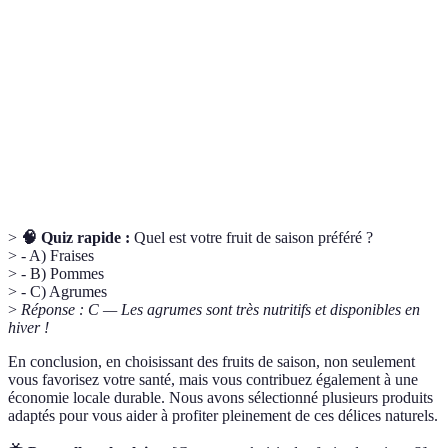
Période de l'année durant laquelle un fruit pousse
Saison
naturellement.
État d'un fruit lorsque celui-ci atteint son plein
Maturité
potentiel gustatif et nutritionnel.
Agriculture
Pratiques de culture de fruits dans la zone
locale
géographique immédiate.
>
🧠 Quiz rapide :
Quel est votre fruit de saison préféré ?
> - A) Fraises
> - B) Pommes
> - C) Agrumes
>
Réponse : C — Les agrumes sont très nutritifs et disponibles en
hiver !
En conclusion, en choisissant des fruits de saison, non seulement
vous favorisez votre santé, mais vous contribuez également à une
économie locale durable. Nous avons sélectionné plusieurs produits
adaptés pour vous aider à profiter pleinement de ces délices naturels.