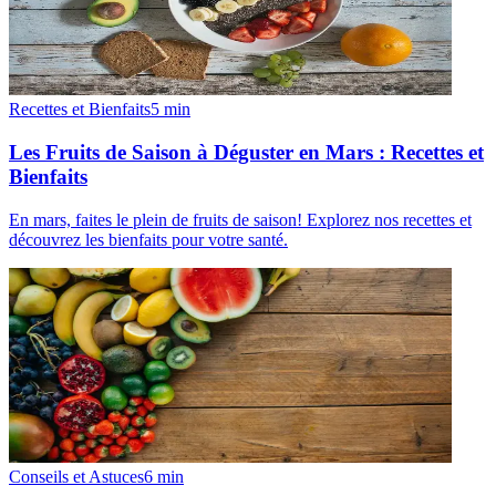
Recettes et Bienfaits
5
min
Les Fruits de Saison à Déguster en Mars : Recettes et
Bienfaits
En mars, faites le plein de fruits de saison! Explorez nos recettes et
découvrez les bienfaits pour votre santé.
Conseils et Astuces
6
min