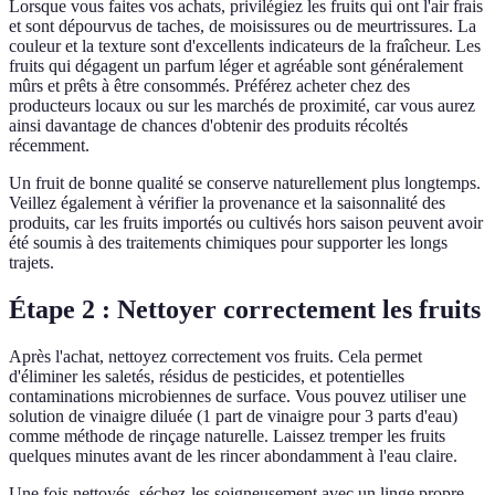
Lorsque vous faites vos achats, privilégiez les fruits qui ont l'air frais
et sont dépourvus de taches, de moisissures ou de meurtrissures. La
couleur et la texture sont d'excellents indicateurs de la fraîcheur. Les
fruits qui dégagent un parfum léger et agréable sont généralement
mûrs et prêts à être consommés. Préférez acheter chez des
producteurs locaux ou sur les marchés de proximité, car vous aurez
ainsi davantage de chances d'obtenir des produits récoltés
récemment.
Un fruit de bonne qualité se conserve naturellement plus longtemps.
Veillez également à vérifier la provenance et la saisonnalité des
produits, car les fruits importés ou cultivés hors saison peuvent avoir
été soumis à des traitements chimiques pour supporter les longs
trajets.
Étape 2 : Nettoyer correctement les fruits
Après l'achat, nettoyez correctement vos fruits. Cela permet
d'éliminer les saletés, résidus de pesticides, et potentielles
contaminations microbiennes de surface. Vous pouvez utiliser une
solution de vinaigre diluée (1 part de vinaigre pour 3 parts d'eau)
comme méthode de rinçage naturelle. Laissez tremper les fruits
quelques minutes avant de les rincer abondamment à l'eau claire.
Une fois nettoyés, séchez-les soigneusement avec un linge propre