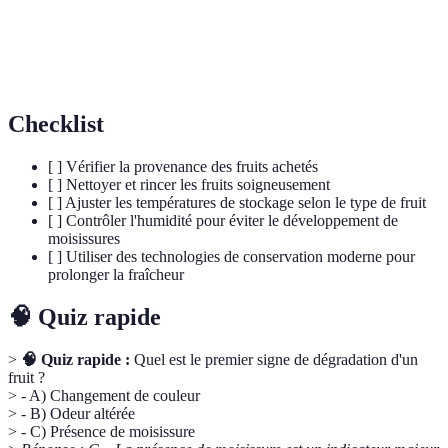
Champignon microscopique qui se développe sur
Moisissure
des matières organiques riches en nutriments
Checklist
[ ] Vérifier la provenance des fruits achetés
[ ] Nettoyer et rincer les fruits soigneusement
[ ] Ajuster les températures de stockage selon le type de fruit
[ ] Contrôler l'humidité pour éviter le développement de
moisissures
[ ] Utiliser des technologies de conservation moderne pour
prolonger la fraîcheur
🧠 Quiz rapide
>
🧠 Quiz rapide :
Quel est le premier signe de dégradation d'un
fruit ?
> - A) Changement de couleur
> - B) Odeur altérée
> - C) Présence de moisissure