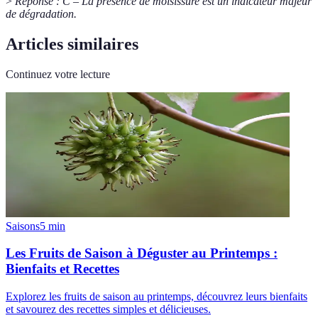
>
Réponse : C – La présence de moisissure est un indicateur majeur
de dégradation.
Articles similaires
Continuez votre lecture
Saisons
5
min
Les Fruits de Saison à Déguster au Printemps :
Bienfaits et Recettes
Explorez les fruits de saison au printemps, découvrez leurs bienfaits
et savourez des recettes simples et délicieuses.