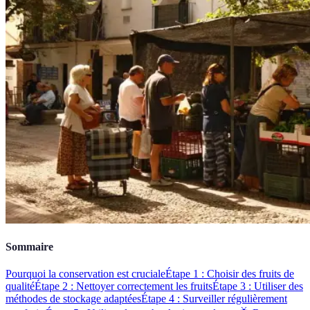
Sommaire
Pourquoi la conservation est cruciale
Étape 1 : Choisir des fruits de
qualité
Étape 2 : Nettoyer correctement les fruits
Étape 3 : Utiliser des
méthodes de stockage adaptées
Étape 4 : Surveiller régulièrement