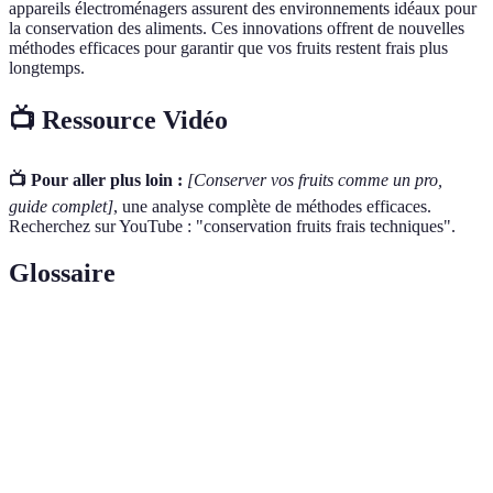
appareils électroménagers assurent des environnements idéaux pour
la conservation des aliments. Ces innovations offrent de nouvelles
méthodes efficaces pour garantir que vos fruits restent frais plus
longtemps.
📺 Ressource Vidéo
📺 Pour aller plus loin :
[Conserver vos fruits comme un pro,
guide complet]
, une analyse complète de méthodes efficaces.
Recherchez sur YouTube : "conservation fruits frais techniques".
Glossaire
Terme
Définition
Processus par lequel un fruit développe sa saveur et
Maturation
sa texture optimale
Se dit d'un aliment susceptible de se dégrader
Périssable
rapidement