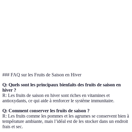
Fruit
Vitamine C (%)
Fibres (g/100g)
Antioxydants
Agrumes
40-70
1.5
Élevé
Pommes
5-15
2.4
Modéré
Poires
4-10
3.1
Modéré
Grenades
10-20
4.0
Très Élevé
### FAQ sur les Fruits de Saison en Hiver
Q: Quels sont les principaux bienfaits des fruits de saison en
hiver ?
R: Les fruits de saison en hiver sont riches en vitamines et
antioxydants, ce qui aide à renforcer le système immunitaire.
Q: Comment conserver les fruits de saison ?
R: Les fruits comme les pommes et les agrumes se conservent bien à
température ambiante, mais l’idéal est de les stocker dans un endroit
frais et sec.