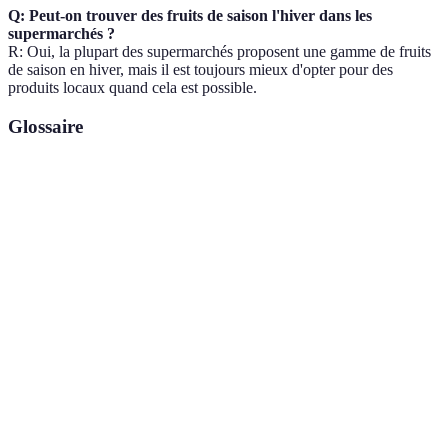
Q: Peut-on trouver des fruits de saison l'hiver dans les
supermarchés ?
R: Oui, la plupart des supermarchés proposent une gamme de fruits
de saison en hiver, mais il est toujours mieux d'opter pour des
produits locaux quand cela est possible.
Glossaire
Terme
Définition
Fruits cultivés et récoltés pendant une période
Fruits de
spécifique de l'année, garantissant meilleure
Saison
qualité.
Composés présents dans les fruits et légumes qui
Antioxydants
protègent les cellules de l'organisme contre le
stress oxydatif.
Nutriments essentiels qui aident à la digestion et à
Fibres
maintenir une bonne santé intestinale.