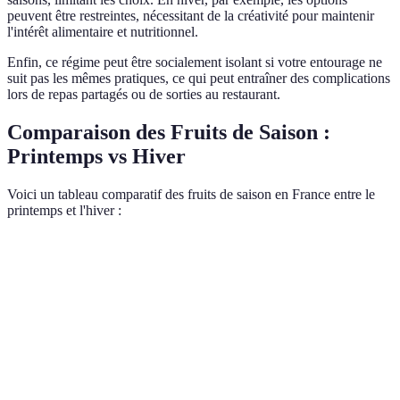
peuvent être restreintes, nécessitant de la créativité pour maintenir
l'intérêt alimentaire et nutritionnel.
Enfin, ce régime peut être socialement isolant si votre entourage ne
suit pas les mêmes pratiques, ce qui peut entraîner des complications
lors de repas partagés ou de sorties au restaurant.
Comparaison des Fruits de Saison :
Printemps vs Hiver
Voici un tableau comparatif des fruits de saison en France entre le
printemps et l'hiver :
Critère
Printemps
Hiver
Saveur
Fraises,
Clémentines,
Disponibilité
kiwis,
Best Taste
pommes
cerises
Valeur
Vitamine
Antioxydants
Excellente