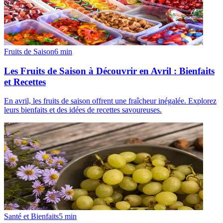
Fruits de Saison
6
min
Les Fruits de Saison à Découvrir en Avril : Bienfaits
et Recettes
En avril, les fruits de saison offrent une fraîcheur inégalée. Explorez
leurs bienfaits et des idées de recettes savoureuses.
Santé et Bienfaits
5
min