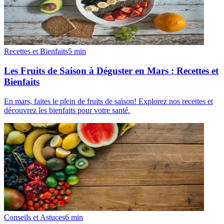
Recettes et Bienfaits
5
min
Les Fruits de Saison à Déguster en Mars : Recettes et
Bienfaits
En mars, faites le plein de fruits de saison! Explorez nos recettes et
découvrez les bienfaits pour votre santé.
Conseils et Astuces
6
min