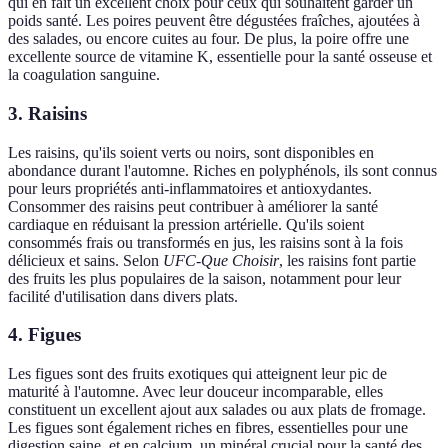
qui en fait un excellent choix pour ceux qui souhaitent garder un
poids santé. Les poires peuvent être dégustées fraîches, ajoutées à
des salades, ou encore cuites au four. De plus, la poire offre une
excellente source de vitamine K, essentielle pour la santé osseuse et
la coagulation sanguine.
3. Raisins
Les raisins, qu'ils soient verts ou noirs, sont disponibles en
abondance durant l'automne. Riches en polyphénols, ils sont connus
pour leurs propriétés anti-inflammatoires et antioxydantes.
Consommer des raisins peut contribuer à améliorer la santé
cardiaque en réduisant la pression artérielle. Qu'ils soient
consommés frais ou transformés en jus, les raisins sont à la fois
délicieux et sains. Selon
UFC-Que Choisir
, les raisins font partie
des fruits les plus populaires de la saison, notamment pour leur
facilité d'utilisation dans divers plats.
4. Figues
Les figues sont des fruits exotiques qui atteignent leur pic de
maturité à l'automne. Avec leur douceur incomparable, elles
constituent un excellent ajout aux salades ou aux plats de fromage.
Les figues sont également riches en fibres, essentielles pour une
digestion saine, et en calcium, un minéral crucial pour la santé des