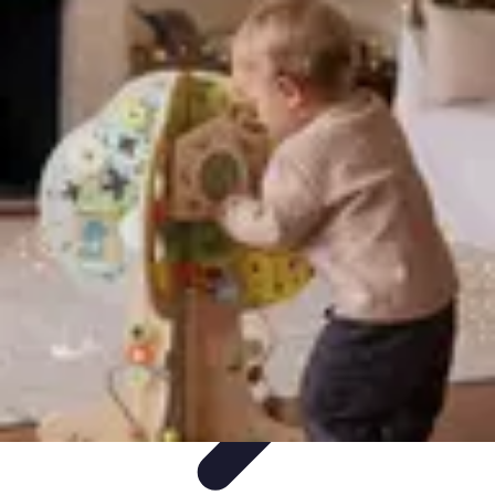
Fruits de Saison
Printemps
Saisons
Alimentation saine
Articles Mensuels
Choix et
Conservation
Fruits de Saison