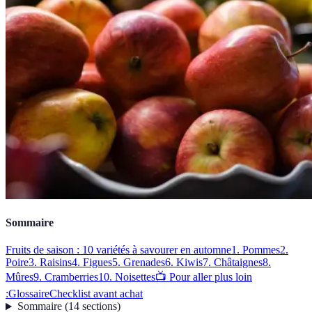
Sommaire
Fruits de saison : 10 variétés à savourer en automne
1. Pommes
2.
Poire
3. Raisins
4. Figues
5. Grenades
6. Kiwis
7. Châtaignes
8.
Mûres
9. Cramberries
10. Noisettes
📺 Pour aller plus loin
:
Glossaire
Checklist avant achat
Sommaire
(
14
sections
)