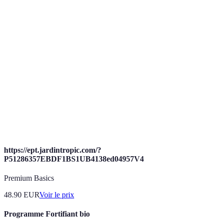
Terme
Définition
Fruits qui sont récoltés à leur pic de maturité,
Fruits de
offrant la meilleure saveur et les meilleurs
saison
nutriments.
Composés chimiques qui aident à neutraliser les
Antioxydants
radicaux libres, réduisant les risques de maladies.
Antioxydants présents dans certains aliments,
Polyphénols
réputés pour leurs bénéfices sur la santé
cardiovasculaire.
https://ept.jardintropic.com/?
P51286357EBDF1BS1UB4138ed04957V4
Premium Basics
48.90
EUR
Voir le prix
Programme Fortifiant bio