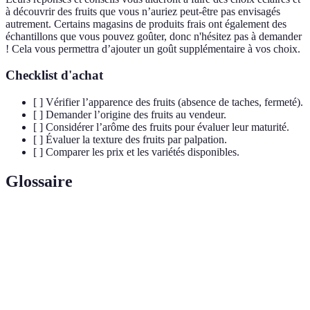
à découvrir des fruits que vous n’auriez peut-être pas envisagés
autrement. Certains magasins de produits frais ont également des
échantillons que vous pouvez goûter, donc n'hésitez pas à demander
! Cela vous permettra d’ajouter un goût supplémentaire à vos choix.
Checklist d'achat
[ ] Vérifier l’apparence des fruits (absence de taches, fermeté).
[ ] Demander l’origine des fruits au vendeur.
[ ] Considérer l’arôme des fruits pour évaluer leur maturité.
[ ] Évaluer la texture des fruits par palpation.
[ ] Comparer les prix et les variétés disponibles.
Glossaire
Terme
Définition
Fruits de
Fruits cultivés et vendus pendant leur période de
saison
récolte naturelle.
Économie
Système économique basé sur l'achat de produits