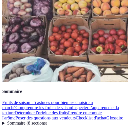
Sommaire
Fruits de saison : 5 astuces pour bien les choisir au
marché
Comprendre les fruits de saison
Inspecter l’apparence et la
texture
Déterminer l'origine des fruits
Prendre en compte
l'arôme
Poser des questions aux vendeurs
Checklist d'achat
Glossaire
Sommaire
(
8
sections
)