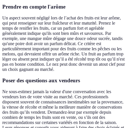
Prendre en compte l'arôme
Un aspect souvent négligé lors de l’achat des fruits est leur arôme,
qui peut renseigner sur leur fraîcheur et leur maturité. Prenez le
temps de renifler les fruits, car un parfum fort et agréable
généralement indique qu'ils sont bien mûrs et savoureux. Par
exemple, une mangue mûre dégage une douce odeur sucrée, tandis
qu'une poire doit avoir un parfum délicat. Ce critère est
particulièrement important pour des fruits comme les pêches ou les
melons, qui devraient offrir un arôme riche. Un fruit au parfum trop
léger ou absent peut indiquer qu’il a été récolté trop tôt ou qu’il n'est
pas en bonne condition. Le nez peut donc devenir un atout clef pour
un choix gagnant au marché.
Poser des questions aux vendeurs
Ne sous-estimez jamais la valeur d'une conversation avec les
vendeurs lors de votre visite au marché. Ces professionnels
disposent souvent de connaissances inestimables sur la provenance,
la vitesse de récolte et même la meilleure manière de conservations
des fruits qu’ils vendent. Demandez-leur par exemple depuis
combien de temps les fruits sont en vente, ou s’ils ont des
recommandations sur certaines variétés en fonction de la saison.
Leurs réponses et conseils vous aideront à faire des choix éclairés et