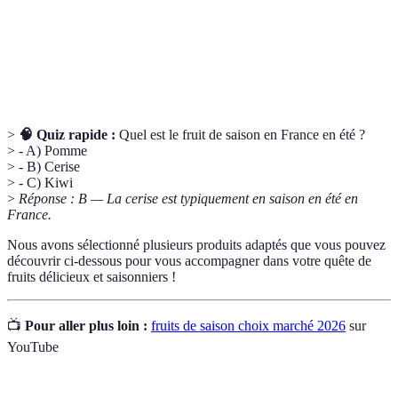
locale
dans sa région pour soutenir les producteurs locaux.
Agriculture
Méthode de culture qui exclut l'utilisation de
bio
produits chimiques de synthèse.
>
🧠 Quiz rapide :
Quel est le fruit de saison en France en été ?
> - A) Pomme
> - B) Cerise
> - C) Kiwi
>
Réponse : B — La cerise est typiquement en saison en été en
France.
Nous avons sélectionné plusieurs produits adaptés que vous pouvez
découvrir ci-dessous pour vous accompagner dans votre quête de
fruits délicieux et saisonniers !
📺
Pour aller plus loin :
fruits de saison choix marché 2026
sur
YouTube