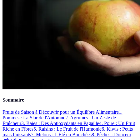
Sommaire
Fruits de Saison à Découvrir pour un Équilibre Alimentaire
1.
Pommes : La Star de l'Automne
2. Agrumes : Un Zeste de
Fraîcheur
3. Baies : Des Antioxydants en Pagaille
4. Poire : Un Fruit
Riche en Fibres
5. Raisins : Le Fruit de l'Harmonie
6. Kiwis : Petits
mais Puissants
7. Melons : L'Été en Bouchées
8. Pêches : Douceur