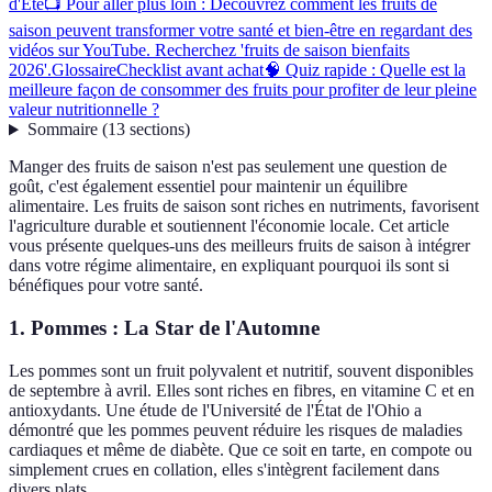
d'Été
📺 Pour aller plus loin : Découvrez comment les fruits de
saison peuvent transformer votre santé et bien-être en regardant des
vidéos sur YouTube. Recherchez 'fruits de saison bienfaits
2026'.
Glossaire
Checklist avant achat
🧠 Quiz rapide : Quelle est la
meilleure façon de consommer des fruits pour profiter de leur pleine
valeur nutritionnelle ?
Sommaire
(
13
sections
)
Manger des fruits de saison n'est pas seulement une question de
goût, c'est également essentiel pour maintenir un équilibre
alimentaire. Les fruits de saison sont riches en nutriments, favorisent
l'agriculture durable et soutiennent l'économie locale. Cet article
vous présente quelques-uns des meilleurs fruits de saison à intégrer
dans votre régime alimentaire, en expliquant pourquoi ils sont si
bénéfiques pour votre santé.
1. Pommes : La Star de l'Automne
Les pommes sont un fruit polyvalent et nutritif, souvent disponibles
de septembre à avril. Elles sont riches en fibres, en vitamine C et en
antioxydants. Une étude de l'Université de l'État de l'Ohio a
démontré que les pommes peuvent réduire les risques de maladies
cardiaques et même de diabète. Que ce soit en tarte, en compote ou
simplement crues en collation, elles s'intègrent facilement dans
divers plats.