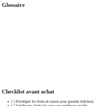
Glossaire
Terme
Définition
Fruits qui arrivent à maturation dans une période
Fruits de
spécifique de l'année, garantissant fraîcheur et
saison
goût optimal.
Composés qui neutralisent les radicaux libres et
Antioxydants
sont bénéfiques pour la santé.
Classe de composés chimiques présents dans de
Flavonoïdes
nombreux fruits, connus pour leurs effets
bénéfiques sur la santé cardiovasculaire.
Checklist avant achat
[ ] Privilégier les fruits de saison pour garantir fraîcheur.
[ ] Vérifier les labels bio pour une meilleure qualité.