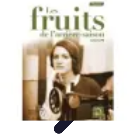
Fruits de Saison
Printemps
Saisons
Alimentation saine
Articles Mensuels
Choix et
Conservation
Fruits de Saison