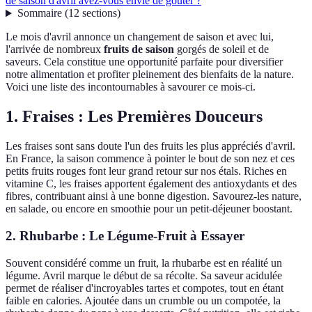
de saison d'avril avez-vous envie de goûter ?
Sommaire
(
12
sections
)
Le mois d'avril annonce un changement de saison et avec lui,
l'arrivée de nombreux
fruits de saison
gorgés de soleil et de
saveurs. Cela constitue une opportunité parfaite pour diversifier
notre alimentation et profiter pleinement des bienfaits de la nature.
Voici une liste des incontournables à savourer ce mois-ci.
1. Fraises : Les Premières Douceurs
Les fraises sont sans doute l'un des fruits les plus appréciés d'avril.
En France, la saison commence à pointer le bout de son nez et ces
petits fruits rouges font leur grand retour sur nos étals. Riches en
vitamine C, les fraises apportent également des antioxydants et des
fibres, contribuant ainsi à une bonne digestion. Savourez-les nature,
en salade, ou encore en smoothie pour un petit-déjeuner boostant.
2. Rhubarbe : Le Légume-Fruit à Essayer
Souvent considéré comme un fruit, la rhubarbe est en réalité un
légume. Avril marque le début de sa récolte. Sa saveur acidulée
permet de réaliser d'incroyables tartes et compotes, tout en étant
faible en calories. Ajoutée dans un crumble ou un compotée, la