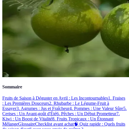
Sommaire
Fruits de Saison à Déguster en Avril : Les Incontournables
1. Fraises
: Les Premières Douceurs
2. Rhubarbe : Le Légume-Fruit à
Essayer
3. Agrumes : Jus et Fraîcheur
4. Pommes : Une Valeur Sûre
5.
Cerises : Un Avant-goût d'Été
6. Pêches : Un Début Prometteur
7.
Kiwi : Un Boost de Vitalité
8. Fruits Tropicaux : Un Étonnant
Mélange
Glossaire
Checklist avant achat
🧠 Quiz rapide : Quels fruits