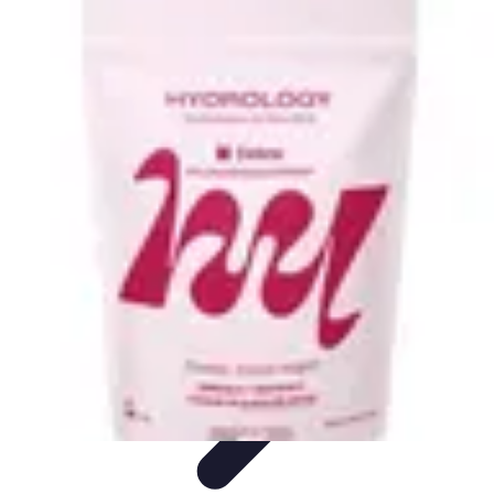
Fruits de Saison
Printemps
Saisons
Alimentation saine
Articles Mensuels
Choix et
Conservation
Fruits de Saison