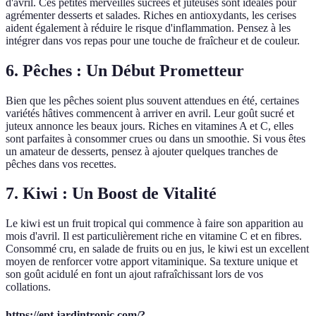
d'avril. Ces petites merveilles sucrées et juteuses sont idéales pour
agrémenter desserts et salades. Riches en antioxydants, les cerises
aident également à réduire le risque d'inflammation. Pensez à les
intégrer dans vos repas pour une touche de fraîcheur et de couleur.
6. Pêches : Un Début Prometteur
Bien que les pêches soient plus souvent attendues en été, certaines
variétés hâtives commencent à arriver en avril. Leur goût sucré et
juteux annonce les beaux jours. Riches en vitamines A et C, elles
sont parfaites à consommer crues ou dans un smoothie. Si vous êtes
un amateur de desserts, pensez à ajouter quelques tranches de
pêches dans vos recettes.
7. Kiwi : Un Boost de Vitalité
Le kiwi est un fruit tropical qui commence à faire son apparition au
mois d'avril. Il est particulièrement riche en vitamine C et en fibres.
Consommé cru, en salade de fruits ou en jus, le kiwi est un excellent
moyen de renforcer votre apport vitaminique. Sa texture unique et
son goût acidulé en font un ajout rafraîchissant lors de vos
collations.
https://ept.jardintropic.com/?