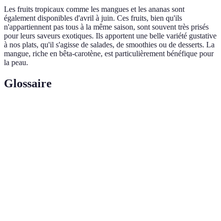
Les fruits tropicaux comme les mangues et les ananas sont
également disponibles d'avril à juin. Ces fruits, bien qu'ils
n'appartiennent pas tous à la même saison, sont souvent très prisés
pour leurs saveurs exotiques. Ils apportent une belle variété gustative
à nos plats, qu'il s'agisse de salades, de smoothies ou de desserts. La
mangue, riche en bêta-carotène, est particulièrement bénéfique pour
la peau.
Glossaire
Terme
Définition
Période de l'année caractérisée par un ensemble de
Saison
fruits et légumes spécifiques.
Substances qui protègent les cellules de
Antioxydants
l'organisme contre les dommages causés par les
radicaux libres.
Composés alimentaires qui aident à la digestion et
Fibres