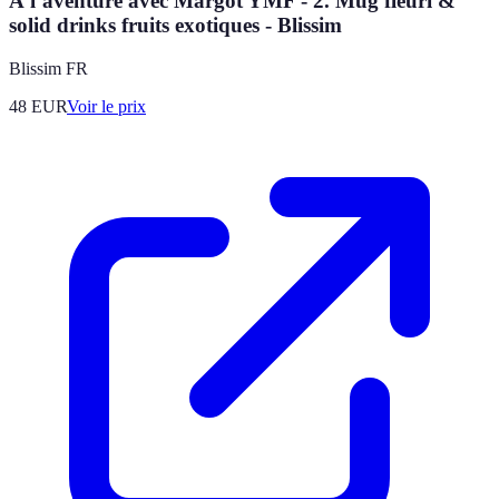
À l’aventure avec Margot YMF - 2. Mug fleuri &
solid drinks fruits exotiques - Blissim
Blissim FR
48
EUR
Voir le prix