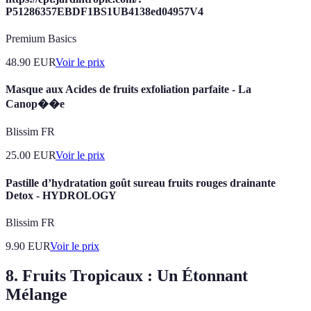
P51286357EBDF1BS1UB4138ed04957V4
Premium Basics
48.90
EUR
Voir le prix
Masque aux Acides de fruits exfoliation parfaite - La
Canop��e
Blissim FR
25.00
EUR
Voir le prix
Pastille d’hydratation goût sureau fruits rouges drainante
Detox - HYDROLOGY
Blissim FR
9.90
EUR
Voir le prix
8. Fruits Tropicaux : Un Étonnant
Mélange