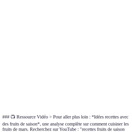
salades
Août
Crumbles,
Mars à
Rhubarbes
Vitamines K et C
confitures
Juin
Crues ou
Sept à
Poires
Fibres
cuites
Mars
Toute
Avocats
Graisses saines
Guacamole
l'année
Salades,
Mars à
Mangues
Vitamines A et C
nature
Juin
Yaourts,
Mars à
Baies
Antioxydants
desserts
Juillet
### 📺 Ressource Vidéo > Pour aller plus loin : *Idées recettes avec
des fruits de saison*, une analyse complète sur comment cuisiner les
fruits de mars. Recherchez sur YouTube : "recettes fruits de saison