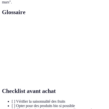
mars".
Glossaire
Terme
Définition
Nutriment essentiel soutenant le système
Vitamine C
immunitaire.
Substances qui protègent les cellules du stress
Antioxydants
oxydatif.
Composants des aliments qui favorisent la
Fibres
digestion.
Checklist avant achat
[ ] Vérifier la saisonnalité des fruits
[ ] Opter pour des produits bio si possible