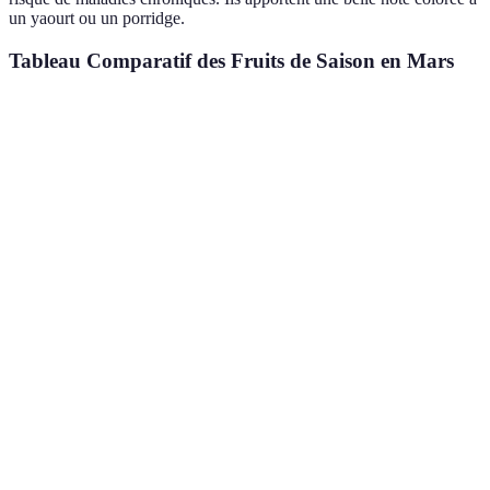
un yaourt ou un porridge.
Tableau Comparatif des Fruits de Saison en Mars
Fruit
Bienfaits
Utilisation
Saison
Riches en vitamine
Janv à
Agrumes
Jus, salades
C
Mars
Fibres et
Tartes,
Sept à
Pommes
antioxydants
compotes
Mars
Smoothies,
Toute
Bananes
Potassium et énergie
céréales
l'année
Vitamine C, enzyme
Salades,
Mars à
Kiwis
digestive
desserts
Juin
Desserts,
Mars à
Fraises
Antioxydants