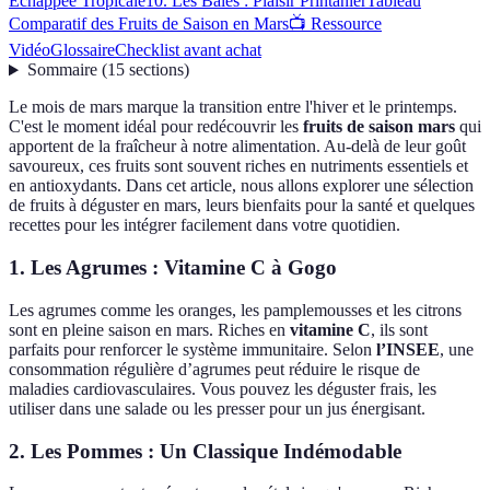
Échappée Tropicale
10. Les Baies : Plaisir Printanier
Tableau
Comparatif des Fruits de Saison en Mars
📺 Ressource
Vidéo
Glossaire
Checklist avant achat
Sommaire
(
15
sections
)
Le mois de mars marque la transition entre l'hiver et le printemps.
C'est le moment idéal pour redécouvrir les
fruits de saison mars
qui
apportent de la fraîcheur à notre alimentation. Au-delà de leur goût
savoureux, ces fruits sont souvent riches en nutriments essentiels et
en antioxydants. Dans cet article, nous allons explorer une sélection
de fruits à déguster en mars, leurs bienfaits pour la santé et quelques
recettes pour les intégrer facilement dans votre quotidien.
1. Les Agrumes : Vitamine C à Gogo
Les agrumes comme les oranges, les pamplemousses et les citrons
sont en pleine saison en mars. Riches en
vitamine C
, ils sont
parfaits pour renforcer le système immunitaire. Selon
l’INSEE
, une
consommation régulière d’agrumes peut réduire le risque de
maladies cardiovasculaires. Vous pouvez les déguster frais, les
utiliser dans une salade ou les presser pour un jus énergisant.
2. Les Pommes : Un Classique Indémodable