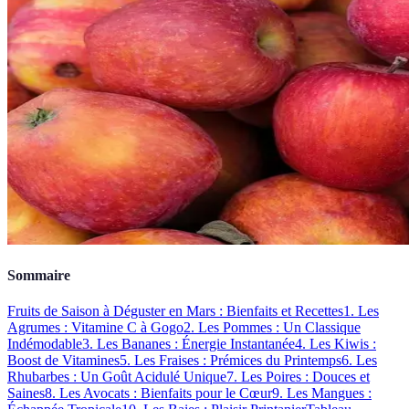
Sommaire
Fruits de Saison à Déguster en Mars : Bienfaits et Recettes
1. Les
Agrumes : Vitamine C à Gogo
2. Les Pommes : Un Classique
Indémodable
3. Les Bananes : Énergie Instantanée
4. Les Kiwis :
Boost de Vitamines
5. Les Fraises : Prémices du Printemps
6. Les
Rhubarbes : Un Goût Acidulé Unique
7. Les Poires : Douces et
Saines
8. Les Avocats : Bienfaits pour le Cœur
9. Les Mangues :