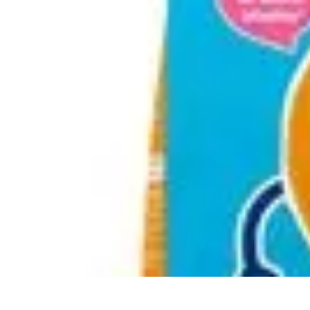
Fruits de Saison
Printemps
Saisons
Alimentation saine
Articles Mensuels
Choix et Conse
Fruits de Saison