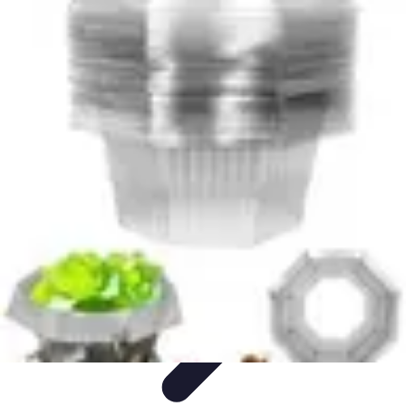
Fruits de Saison
Printemps
Saisons
Alimentation saine
Articles Mensuels
Choix et
Conservation
Fruits de Saison