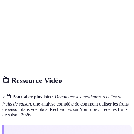
Fruits
Fruits cultivés à une période spécifique de l'année,
de
garantissant fraîcheur et saveur.
Saison
Fruits cultivés sans pesticides ni produits chimiques,
Bio
respectant la santé et l'environnement.
Un gaz naturel produit par certains fruits qui favorise
Ethylène
leur maturation.
📺 Ressource Vidéo
>
📺 Pour aller plus loin :
Découvrez les meilleures recettes de
fruits de saison
, une analyse complète de comment utiliser les fruits
de saison dans vos plats. Recherchez sur YouTube : "recettes fruits
de saison 2026".