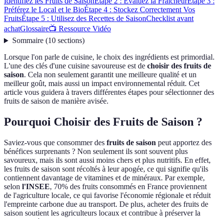
Identifiez les Fruits de Saison
Étape 2 : Évaluez la Fraîcheur
Étape 3 :
Préférez le Local et le Bio
Étape 4 : Stockez Correctement Vos
Fruits
Étape 5 : Utilisez des Recettes de Saison
Checklist avant
achat
Glossaire
📺 Ressource Vidéo
Sommaire
(
10
sections
)
Lorsque l'on parle de cuisine, le choix des ingrédients est primordial.
L'une des clés d'une cuisine savoureuse est de
choisir des fruits de
saison
. Cela non seulement garantit une meilleure qualité et un
meilleur goût, mais aussi un impact environnemental réduit. Cet
article vous guidera à travers différentes étapes pour sélectionner des
fruits de saison de manière avisée.
Pourquoi Choisir des Fruits de Saison ?
Saviez-vous que consommer des
fruits de saison
peut apportez des
bénéfices surprenants ? Non seulement ils sont souvent plus
savoureux, mais ils sont aussi moins chers et plus nutritifs. En effet,
les fruits de saison sont récoltés à leur apogée, ce qui signifie qu'ils
contiennent davantage de vitamines et de minéraux. Par exemple,
selon
l'INSEE
, 70% des fruits consommés en France proviennent
de l'agriculture locale, ce qui favorise l'économie régionale et réduit
l'empreinte carbone due au transport. De plus, acheter des fruits de
saison soutient les agriculteurs locaux et contribue à préserver la