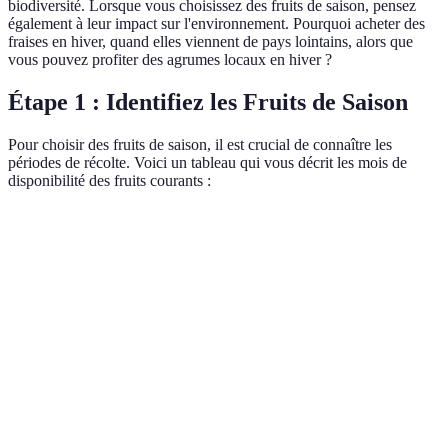
biodiversité. Lorsque vous choisissez des fruits de saison, pensez
également à leur impact sur l'environnement. Pourquoi acheter des
fraises en hiver, quand elles viennent de pays lointains, alors que
vous pouvez profiter des agrumes locaux en hiver ?
Étape 1 : Identifiez les Fruits de Saison
Pour choisir des fruits de saison, il est crucial de connaître les
périodes de récolte. Voici un tableau qui vous décrit les mois de
disponibilité des fruits courants :
Fruit
Saison
Origine**
Comment le Consomm
Pomme
Automne
Locale
En compote, crue, en ta
Cerise
Été
Locale
Fraîche, en confiture
Kiwi
Automne/Hiver
Locale
En salade, smoothies
Pêche
Été
Locale
Crue, grillée